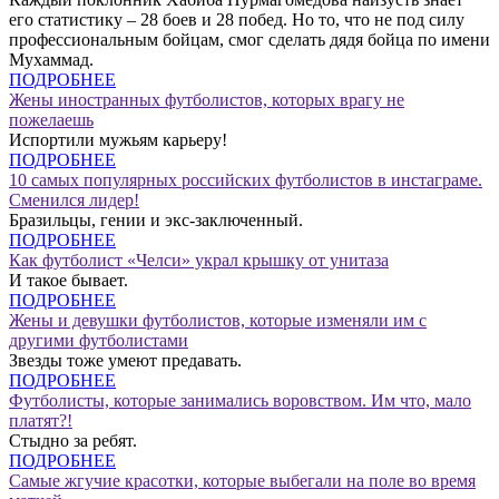
его статистику – 28 боев и 28 побед. Но то, что не под силу
профессиональным бойцам, смог сделать дядя бойца по имени
Мухаммад.
ПОДРОБНЕЕ
Жены иностранных футболистов, которых врагу не
пожелаешь
Испортили мужьям карьеру!
ПОДРОБНЕЕ
10 самых популярных российских футболистов в инстаграме.
Сменился лидер!
Бразильцы, гении и экс-заключенный.
ПОДРОБНЕЕ
Как футболист «Челси» украл крышку от унитаза
И такое бывает.
ПОДРОБНЕЕ
Жены и девушки футболистов, которые изменяли им с
другими футболистами
Звезды тоже умеют предавать.
ПОДРОБНЕЕ
Футболисты, которые занимались воровством. Им что, мало
платят?!
Стыдно за ребят.
ПОДРОБНЕЕ
Самые жгучие красотки, которые выбегали на поле во время