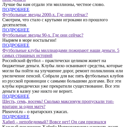
Лучше бы нам отдали эти миллионы, честное слово.
ПОДРОБНЕЕ
Футбольные звезды 2000-х. Где они сейчас?
Смотрим, что стало с крутыми игроками из прошлого
десятилетия.
ПОДРОБНЕЕ
Футбольные звезды 90-х. Где они сейчас?
Ныряем в море ностальгии!
ПОДРОБНЕЕ
Футбольные клубы миллиардами пожирают наши деньги. 5
самых страшных историй
Российский футбол – практически целиком живет на
бюджетные деньги. Клубы лихо осваивают средства, которые
могли бы пойти на улучшение дорог, ремонт поликлиник или
увеличение пенсий. Собрали для вас пять футбольных клубов
из русской провинции с самыми большими долгами. Все эти
клубы юридически уже прекратили существование. Все эти
деньги в казну уже никто не вернет.
ПОДРОБНЕЕ
Шесть, семь, восемь! Сколько максимум пропускали топ-
вратари за один матч?
Plusovoi.ru – о вратарских ужасах.
ПОДРОБНЕЕ
Хабиб – непобедимый? Вовсе нет! Он сам признался
Каждый поклонник Хабиба Нурмагомедова наизусть знает