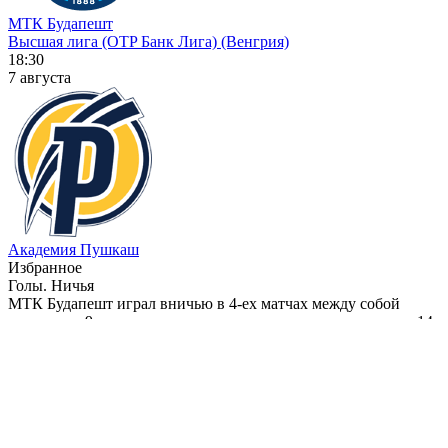
МТК Будапешт
Высшая лига (OTP Банк Лига) (Венгрия)
18:30
7 августа
Академия Пушкаш
Избранное
Голы. Ничья
МТК Будапешт играл вничью в 4-ех матчах между собой
подряд и в 9-ти своих матчах в этом турнире из последних 14-
ти, а Академия Пушкаш в 4-ех матчах между собой подряд
3.54
ставка
ЕЩЕ ПРОГНОЗЫ МТК БУДАПЕШТ-АКАДЕМИЯ
ПУШКАШ