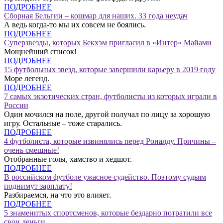
ПОДРОБНЕЕ
Сборная Бельгии – кошмар для наших. 33 года неудач
А ведь когда-то мы их совсем не боялись.
ПОДРОБНЕЕ
Суперзвезды, которых Бекхэм пригласил в «Интер» Майами
Мощнейший список!
ПОДРОБНЕЕ
15 футбольных звезд, которые завершили карьеру в 2019 году
Море легенд.
ПОДРОБНЕЕ
7 самых экзотических стран, футболисты из которых играли в
России
Один мочился на поле, другой получал по лицу за хорошую
игру. Остальные – тоже старались.
ПОДРОБНЕЕ
4 футболиста, которые извинялись перед Роналду. Причины –
очень смешные!
Отобранные голы, хамство и хедшот.
ПОДРОБНЕЕ
В российском футболе ужасное судейство. Поэтому судьям
поднимут зарплату!
Разбираемся, на что это влияет.
ПОДРОБНЕЕ
5 знаменитых спортсменов, которые бездарно потратили все
свои деньги