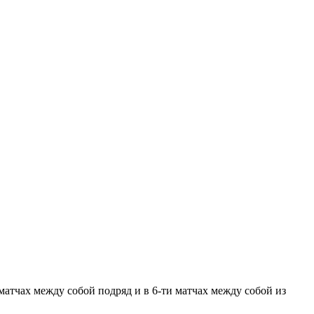
 матчах между собой подряд и в 6-ти матчах между собой из