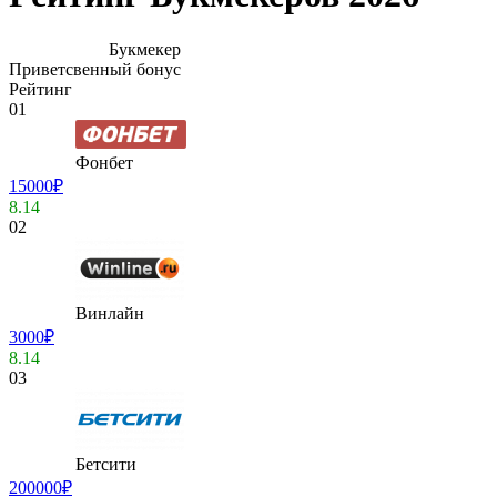
Букмекер
Приветсвенный бонус
Рейтинг
01
Фонбет
15000₽
8.14
02
Винлайн
3000₽
8.14
03
Бетсити
200000₽