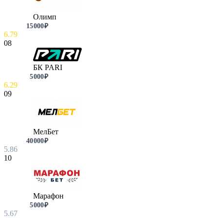
Олимп
15000₽
6.79
08
БК PARI
5000₽
6.29
09
МелБет
40000₽
5.86
10
Марафон
5000₽
5.67