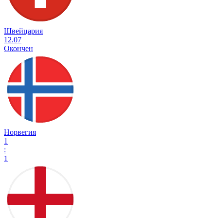
Швейцария
12.07
Окончен
Норвегия
1
:
1