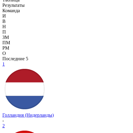
Результаты
Команда
И
В
Н
П
ЗМ
ПМ
РМ
О
Последние 5
1
Голландия (Нидерланды)
-
2