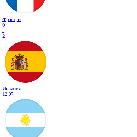
Франция
0
:
2
Испания
12.07