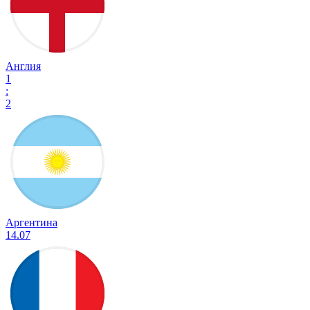
Англия
1
:
2
Аргентина
14.07