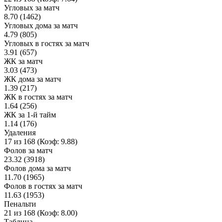
Угловых за матч
8.70 (1462)
Угловых дома за матч
4.79 (805)
Угловых в гостях за матч
3.91 (657)
ЖК за матч
3.03 (473)
ЖК дома за матч
1.39 (217)
ЖК в гостях за матч
1.64 (256)
ЖК за 1-й тайм
1.14 (176)
Удаления
17 из 168 (Коэф: 9.88)
Фолов за матч
23.32 (3918)
Фолов дома за матч
11.70 (1965)
Фолов в гостях за матч
11.63 (1953)
Пенальти
21 из 168 (Коэф: 8.00)
Таблица