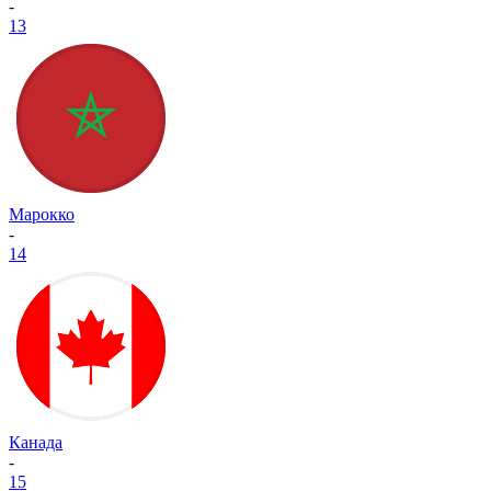
-
13
Марокко
-
14
Канада
-
15