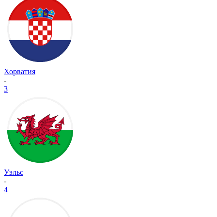
Хорватия
-
3
Уэльс
-
4