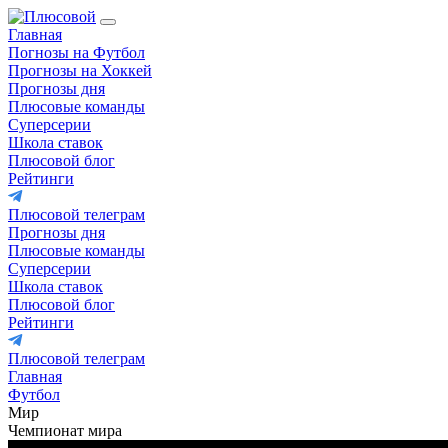
Главная
Погнозы на Футбол
Прогнозы на Хоккей
Прогнозы дня
Плюсовые команды
Суперсерии
Школа ставок
Плюсовой блог
Рейтинги
Плюсовой телеграм
Прогнозы дня
Плюсовые команды
Суперсерии
Школа ставок
Плюсовой блог
Рейтинги
Плюсовой телеграм
Главная
Футбол
Мир
Чемпионат мира