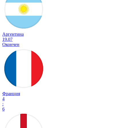
Аргентина
19.07
Окончен
Франция
4
:
6