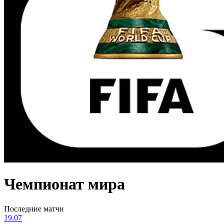
Чемпионат мира
Последние матчи
19.07