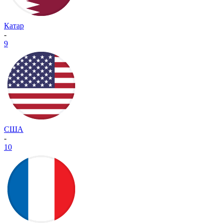
Катар
-
9
США
-
10