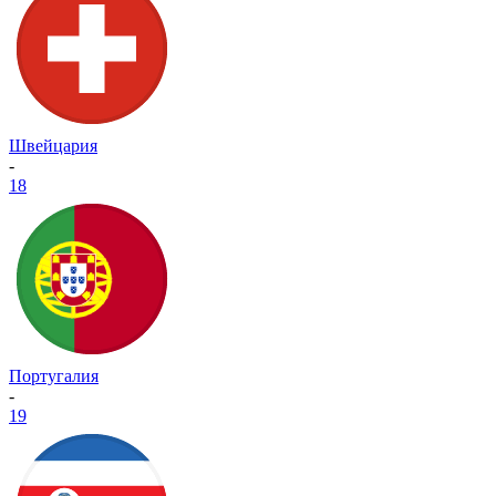
Швейцария
-
18
Португалия
-
19