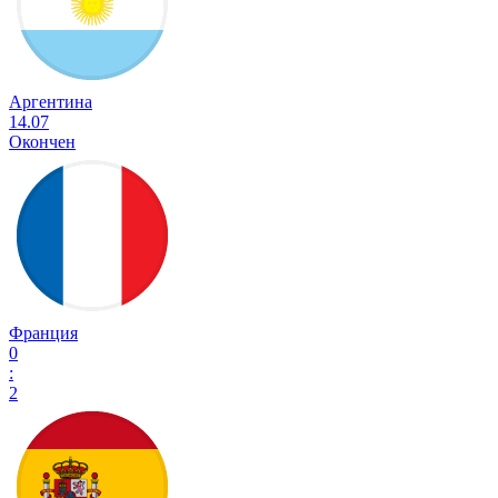
Аргентина
14.07
Окончен
Франция
0
:
2