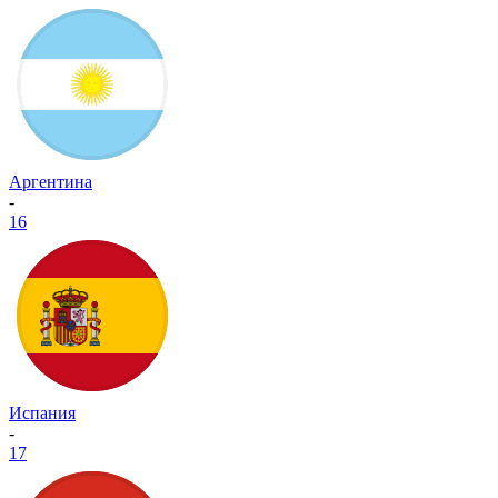
Аргентина
-
16
Испания
-
17