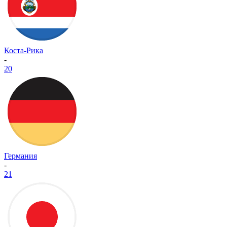
Коста-Рика
-
20
Германия
-
21