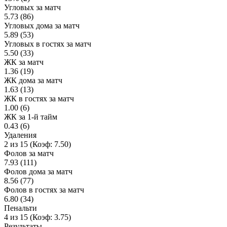
Угловых за матч
5.73 (86)
Угловых дома за матч
5.89 (53)
Угловых в гостях за матч
5.50 (33)
ЖК за матч
1.36 (19)
ЖК дома за матч
1.63 (13)
ЖК в гостях за матч
1.00 (6)
ЖК за 1-й тайм
0.43 (6)
Удаления
2 из 15 (Коэф: 7.50)
Фолов за матч
7.93 (111)
Фолов дома за матч
8.56 (77)
Фолов в гостях за матч
6.80 (34)
Пенальти
4 из 15 (Коэф: 3.75)
Результаты