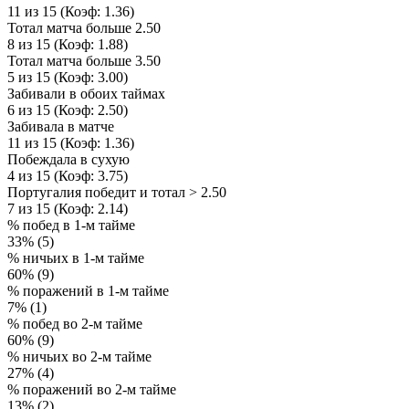
11 из 15 (Коэф: 1.36)
Тотал матча больше 2.50
8 из 15 (Коэф: 1.88)
Тотал матча больше 3.50
5 из 15 (Коэф: 3.00)
Забивали в обоих таймах
6 из 15 (Коэф: 2.50)
Забивала в матче
11 из 15 (Коэф: 1.36)
Побеждала в сухую
4 из 15 (Коэф: 3.75)
Португалия победит и тотал > 2.50
7 из 15 (Коэф: 2.14)
% побед в 1-м тайме
33% (5)
% ничьих в 1-м тайме
60% (9)
% поражений в 1-м тайме
7% (1)
% побед во 2-м тайме
60% (9)
% ничьих во 2-м тайме
27% (4)
% поражений во 2-м тайме
13% (2)