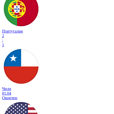
Португалия
2
:
1
Чили
01.04
Окончен