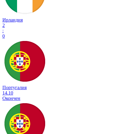
Ирландия
2
:
0
Португалия
14.10
Окончен