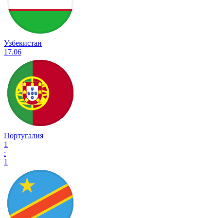
Узбекистан
17.06
Португалия
1
:
1