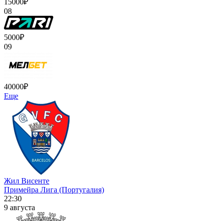
15000₽
08
5000₽
09
40000₽
Еще
Жил Висенте
Примейра Лига (Португалия)
22:30
9 августа