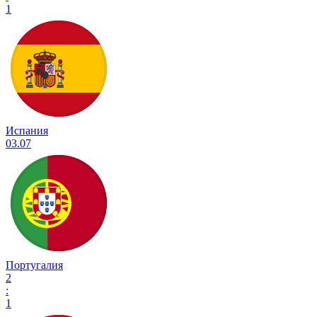
1
Испания
03.07
Португалия
2
:
1