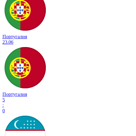
Португалия
23.06
Португалия
5
:
0