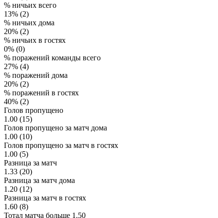
% ничьих всего
13% (2)
% ничьих дома
20% (2)
% ничьих в гостях
0% (0)
% поражений команды всего
27% (4)
% поражений дома
20% (2)
% поражений в гостях
40% (2)
Голов пропущено
1.00 (15)
Голов пропущено за матч дома
1.00 (10)
Голов пропущено за матч в гостях
1.00 (5)
Разница за матч
1.33 (20)
Разница за матч дома
1.20 (12)
Разница за матч в гостях
1.60 (8)
Тотал матча больше 1.50