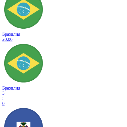
Бразилия
20.06
Бразилия
3
:
0