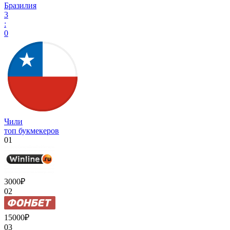
Бразилия
3
:
0
Чили
топ букмекеров
01
3000₽
02
15000₽
03