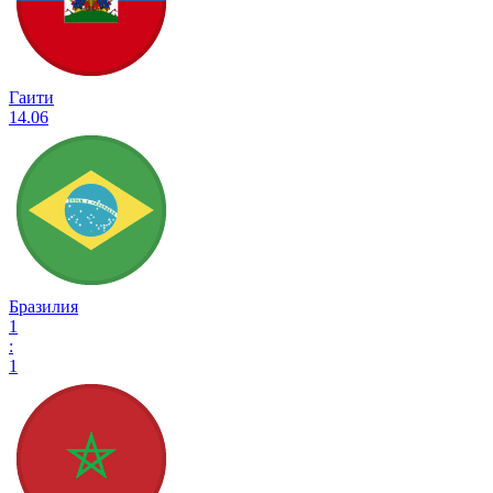
Гаити
14.06
Бразилия
1
:
1