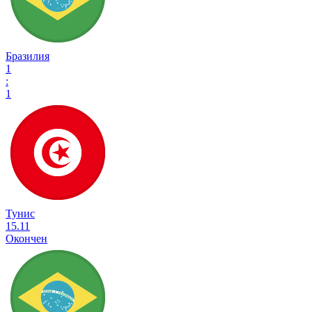
Бразилия
1
:
1
Тунис
15.11
Окончен