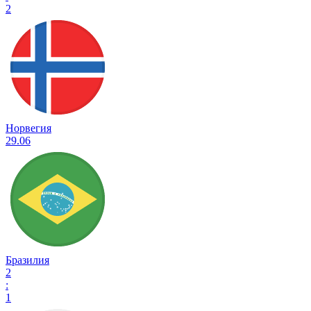
2
Норвегия
29.06
Бразилия
2
:
1