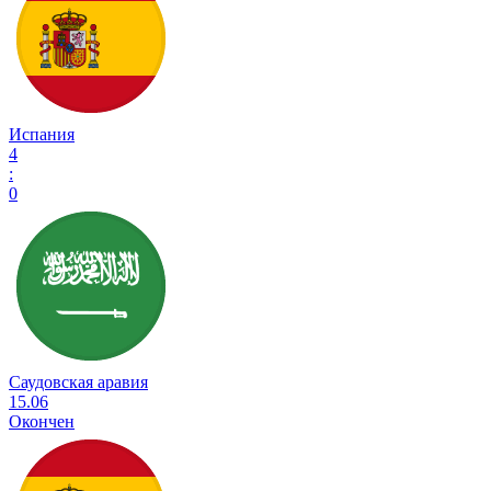
Испания
4
:
0
Саудовская аравия
15.06
Окончен