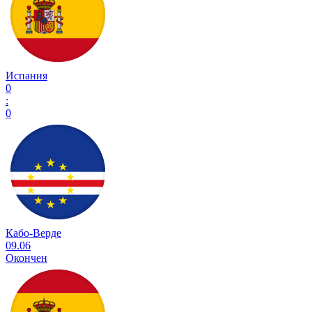
Испания
0
:
0
Кабо-Верде
09.06
Окончен