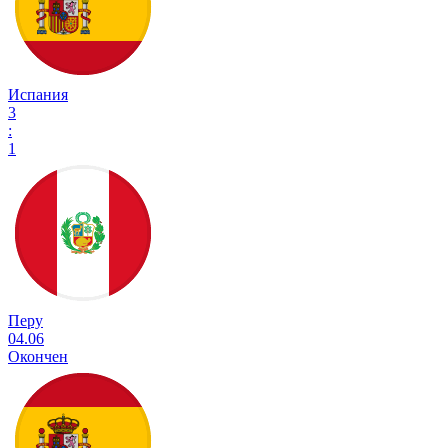
Испания
3
:
1
Перу
04.06
Окончен