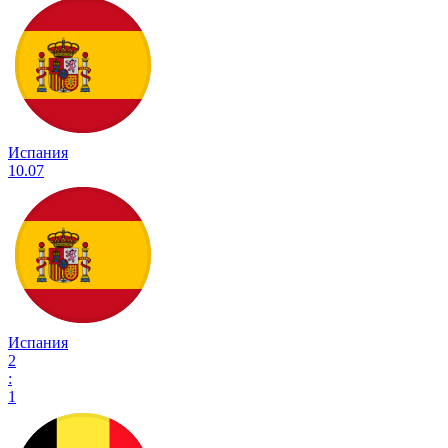
Испания
10.07
Испания
2
:
1