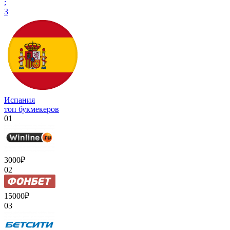
:
3
Испания
топ букмекеров
01
3000₽
02
15000₽
03