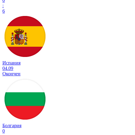
0
:
6
Испания
04.09
Окончен
Болгария
0