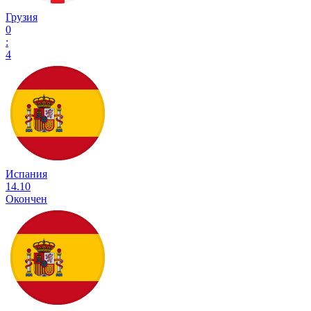
Грузия
0
:
4
Испания
14.10
Окончен