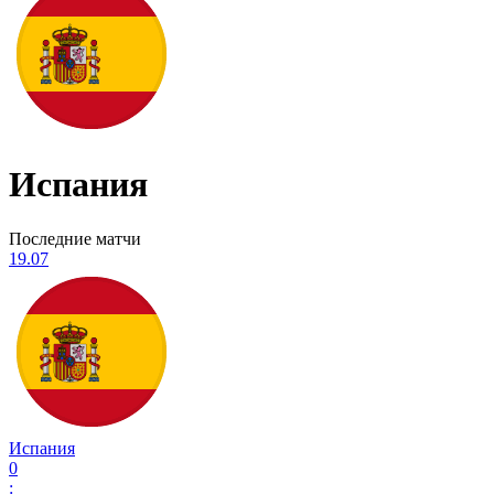
Испания
Последние матчи
19.07
Испания
0
: