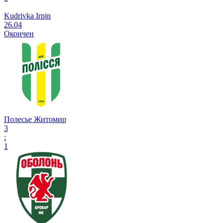
Kudrivka Irpin
26.04
Окончен
Полесье Житомир
3
:
1