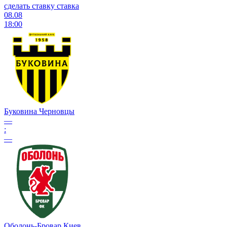
сделать ставку
ставка
08.08
18:00
Буковина Черновцы
—
:
—
Оболонь-Бровар Киев