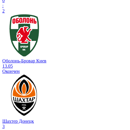
0
:
2
Оболонь-Бровар Киев
13.05
Окончен
Шахтер Донецк
3