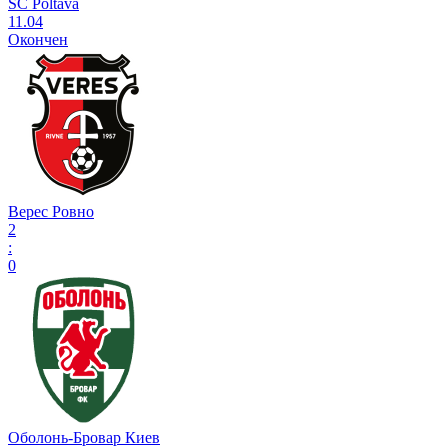
SC Poltava
11.04
Окончен
Верес Ровно
2
:
0
Оболонь-Бровар Киев