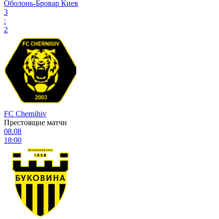
Оболонь-Бровар Киев
3
:
2
FC Chernihiv
Престоящие матчи
08.08
18:00