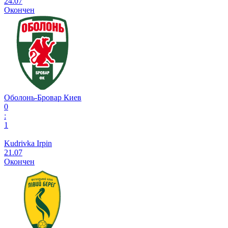
24.07
Окончен
Оболонь-Бровар Киев
0
:
1
Kudrivka Irpin
21.07
Окончен