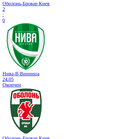
Оболонь-Бровар Киев
2
:
0
Нива-В Винница
24.05
Окончен
Оболонь-Бровар Киев