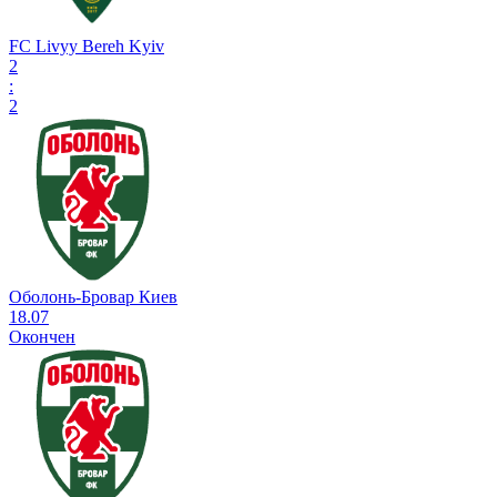
FC Livyy Bereh Kyiv
2
:
2
Оболонь-Бровар Киев
18.07
Окончен