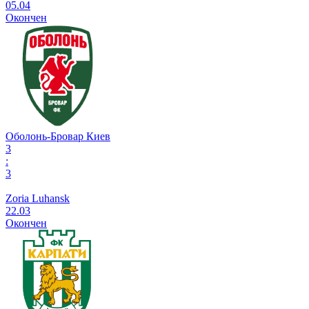
05.04
Окончен
Оболонь-Бровар Киев
3
:
3
Zoria Luhansk
22.03
Окончен