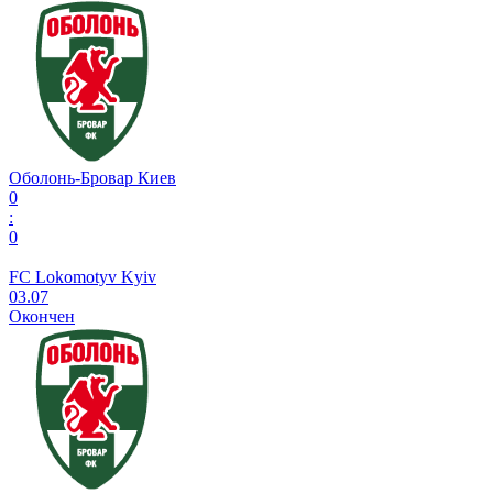
Оболонь-Бровар Киев
0
:
0
FC Lokomotyv Kyiv
03.07
Окончен