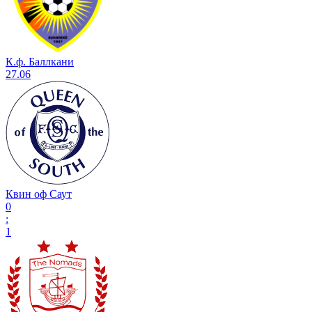
К.ф. Баллкани
27.06
Квин оф Саут
0
:
1