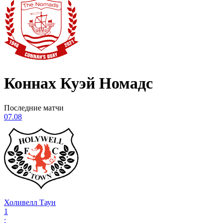
Коннах Куэй Номадс
Последние матчи
07.08
Холивелл Таун
1
: