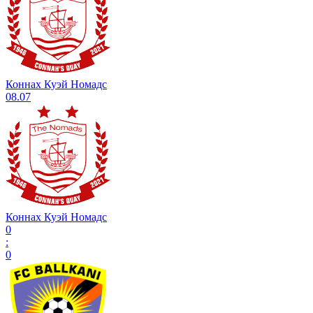
Коннах Куэй Номадс
08.07
Коннах Куэй Номадс
0
:
0