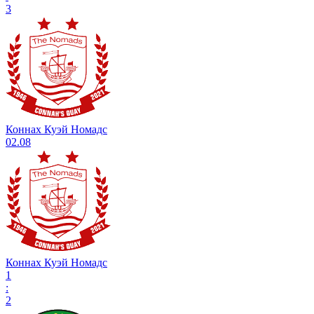
3
Коннах Куэй Номадс
02.08
Коннах Куэй Номадс
1
:
2