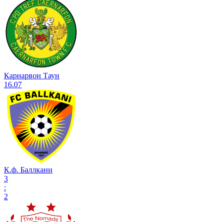
Карнарвон Таун
16.07
К.ф. Баллкани
3
:
2