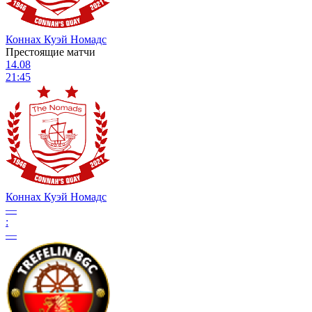
Коннах Куэй Номадс
Престоящие матчи
14.08
21:45
Коннах Куэй Номадс
—
:
—