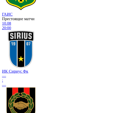
ГАИС
Престоящие матчи
10.08
20:00
ИК Сириус Фк
—
:
—