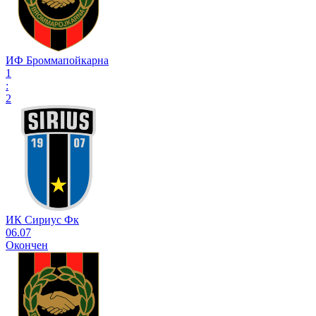
ИФ Броммапойкарна
1
:
2
ИК Сириус Фк
06.07
Окончен