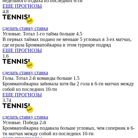
недельного отдыха из последних 6-ти
ЕЩЕ ПРОГНОЗЫ
4.8
сделать ставку
ставка
Угловые. Тотал 1-го тайма больше 4.5
В первых таймах подано не меньше 5 угловых в 3-ех матчах,
где играла Броммапойкарна в этом турнире подряд
ЕЩЕ ПРОГНОЗЫ
1.6
сделать ставку
ставка
Голы. Тотал 2-й команды больше 1.5
Броммапойкарна забивала хотя бы 2 гола в 6-ти матчах между
собой из последних 10-ти
ЕЩЕ ПРОГНОЗЫ
3.74
сделать ставку
ставка
Угловые. Победа 2-й
Броммапойкарна подавала больше угловых, чем соперник в 6-
ти матчах между собой из последних 10-ти