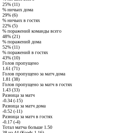
25% (11)
% ничьих дома
29% (6)
% ничьих в гостях
22% (5)
% поражений команды всего
48% (21)
% поражений дома
52% (11)
% поражений в гостях
43% (10)
Голов пропущено
1.61 (71)
Голов пропущено за матч дома
1.81 (38)
Голов пропущено за матч в гостях
1.43 (33)
Разница за матч
-0.34 (-15)
Разница за матч дома
-0.52 (-11)
Разница за матч в гостях
-0.17 (-4)
Тотал матча больше 1.50
38 из 44 (Коэф: 1.16)