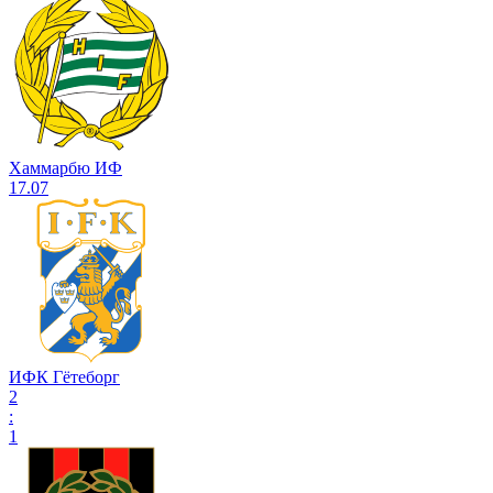
Хаммарбю ИФ
17.07
ИФК Гётеборг
2
:
1