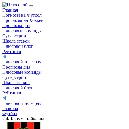
Главная
Погнозы на Футбол
Прогнозы на Хоккей
Прогнозы дня
Плюсовые команды
Суперсерии
Школа ставок
Плюсовой блог
Рейтинги
Плюсовой телеграм
Прогнозы дня
Плюсовые команды
Суперсерии
Школа ставок
Плюсовой блог
Рейтинги
Плюсовой телеграм
Главная
Футбол
ИФ Броммапойкарна