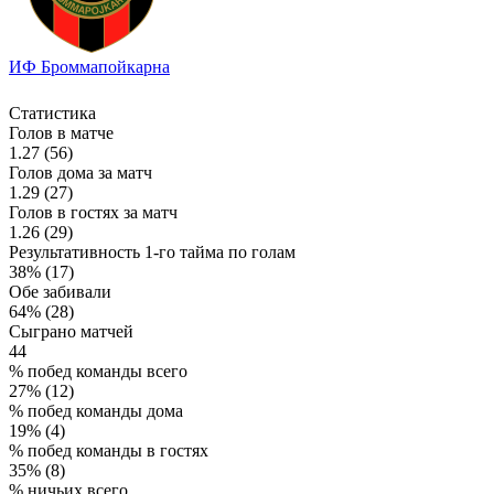
ИФ Броммапойкарна
Статистика
Голов в матче
1.27 (56)
Голов дома за матч
1.29 (27)
Голов в гостях за матч
1.26 (29)
Результативность 1-го тайма по голам
38% (17)
Обе забивали
64% (28)
Сыграно матчей
44
% побед команды всего
27% (12)
% побед команды дома
19% (4)
% побед команды в гостях
35% (8)
% ничьих всего