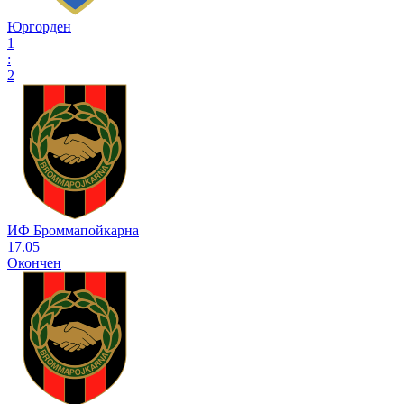
Юргорден
1
:
2
ИФ Броммапойкарна
17.05
Окончен