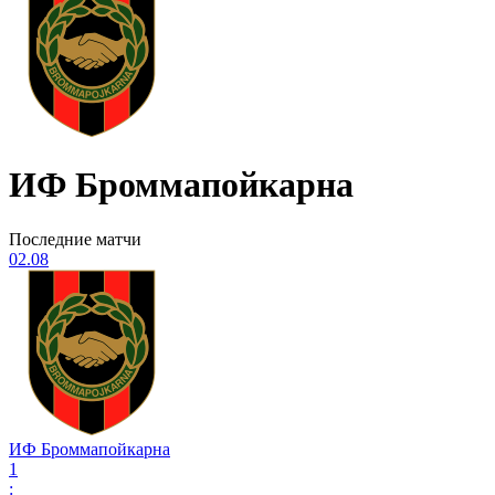
ИФ Броммапойкарна
Последние матчи
02.08
ИФ Броммапойкарна
1
: