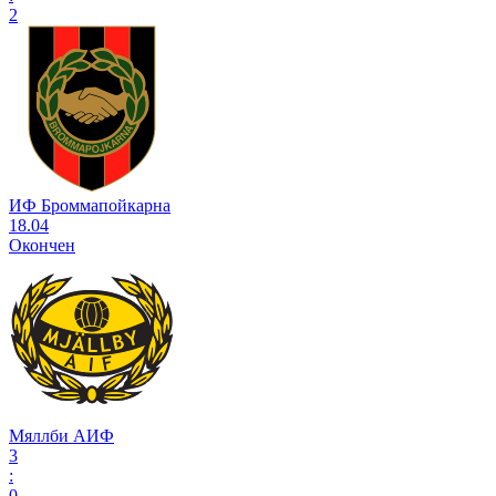
2
ИФ Броммапойкарна
18.04
Окончен
Мяллби АИФ
3
:
0