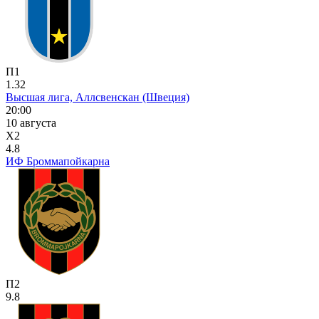
П1
1.32
Высшая лига, Аллсвенскан (Швеция)
20:00
10 августа
Х2
4.8
ИФ Броммапойкарна
П2
9.8