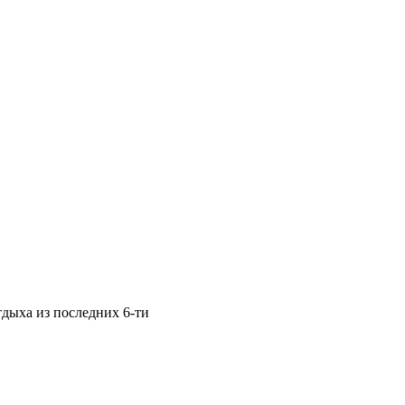
тдыха из последних 6-ти