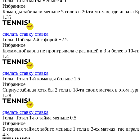
Голы. Тотал матча меньше 4.5
Избранное
Команды забивали меньше 5 голов в 20-ти матчах, где играла 
1.35
сделать ставку
ставка
Голы. Победа 2-й с форой +2.5
Избранное
Броммапойкарна не проигрывала с разницей в 3 и более в 10-т
1.4
сделать ставку
ставка
Голы. Тотал 1-й команды больше 1.5
Избранное
Сириус забивал хотя бы 2 гола в 18-ти своих матчах в этом тур
1.28
сделать ставку
ставка
Голы. Тотал 1-го тайма меньше 0.5
Избранное
В первых таймах забито меньше 1 гола в 3-ех матчах, где игра
4.3