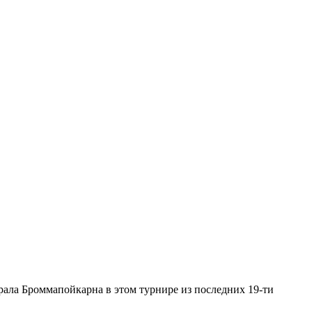
грала Броммапойкарна в этом турнире из последних 19-ти