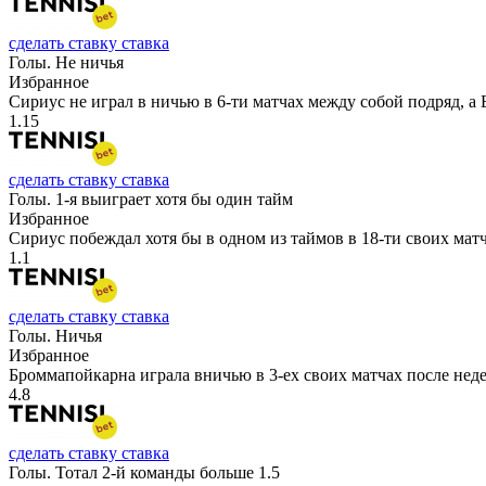
сделать ставку
ставка
Голы. Не ничья
Избранное
Сириус не играл в ничью в 6-ти матчах между собой подряд, а
1.15
сделать ставку
ставка
Голы. 1-я выиграет хотя бы один тайм
Избранное
Сириус побеждал хотя бы в одном из таймов в 18-ти своих мат
1.1
сделать ставку
ставка
Голы. Ничья
Избранное
Броммапойкарна играла вничью в 3-ех своих матчах после неде
4.8
сделать ставку
ставка
Голы. Тотал 2-й команды больше 1.5