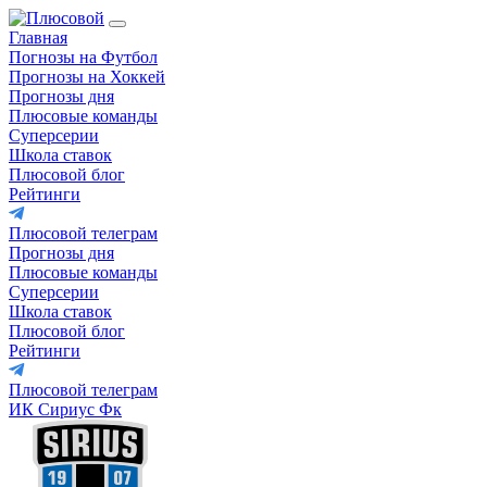
Главная
Погнозы на Футбол
Прогнозы на Хоккей
Прогнозы дня
Плюсовые команды
Суперсерии
Школа ставок
Плюсовой блог
Рейтинги
Плюсовой телеграм
Прогнозы дня
Плюсовые команды
Суперсерии
Школа ставок
Плюсовой блог
Рейтинги
Плюсовой телеграм
ИК Сириус Фк