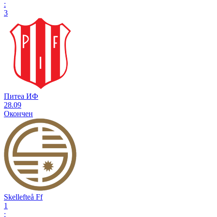
:
3
Питеа ИФ
28.09
Окончен
Skellefteå Ff
1
: