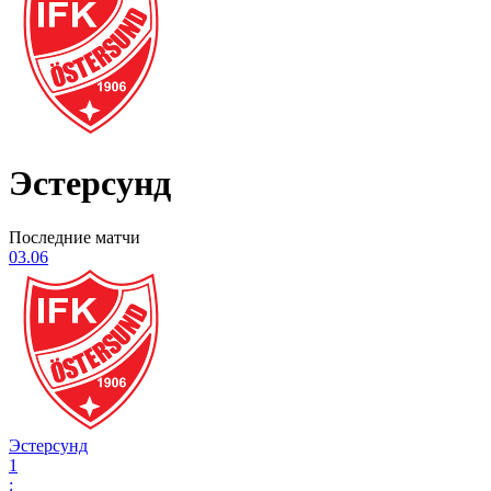
Эстерсунд
Последние матчи
03.06
Эстерсунд
1
: