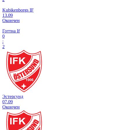
Kubikenborgs IF
13.09
Окончен
Готтна If
0
:
2
Эстерсунд
07.09
Окончен