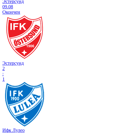
Эстерсунд
09.08
Окончен
Эстерсунд
2
:
1
Ифк Лулео