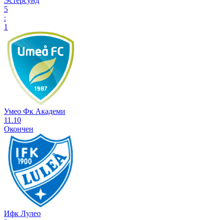
Эстерсунд
5
:
1
Умео Фк Академи
11.10
Окончен
Ифк Лулео