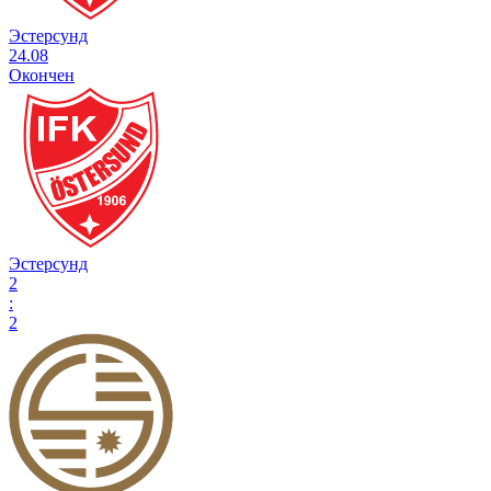
Эстерсунд
24.08
Окончен
Эстерсунд
2
:
2