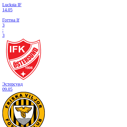
Lucksta IF
14.05
Готтна If
3
:
3
Эстерсунд
09.05