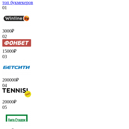
топ букмекеров
01
3000₽
02
15000₽
03
200000₽
04
20000₽
05