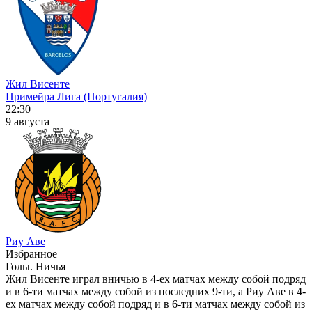
Жил Висенте
Примейра Лига (Португалия)
22:30
9 августа
Риу Аве
Избранное
Голы. Ничья
Жил Висенте играл вничью в 4-ех матчах между собой подряд
и в 6-ти матчах между собой из последних 9-ти, а Риу Аве в 4-
ех матчах между собой подряд и в 6-ти матчах между собой из