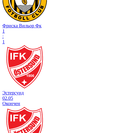
Фриска Вильор Фк
1
:
1
Эстерсунд
02.05
Окончен