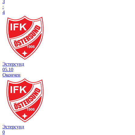
3
:
4
Эстерсунд
05.10
Окончен
Эстерсунд
0