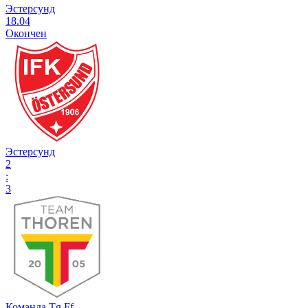
Эстерсунд
18.04
Окончен
Эстерсунд
2
:
3
Команда Tg Ff