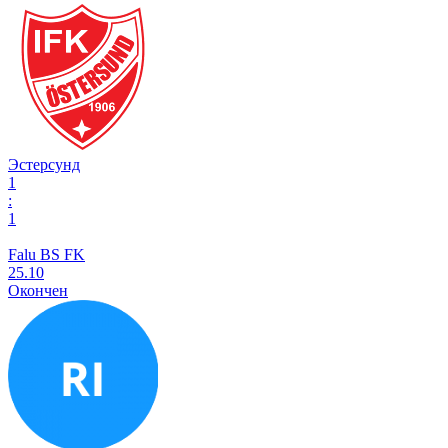
Эстерсунд
1
:
1
Falu BS FK
25.10
Окончен