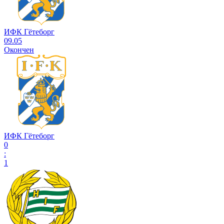
ИФК Гётеборг
09.05
Окончен
ИФК Гётеборг
0
:
1