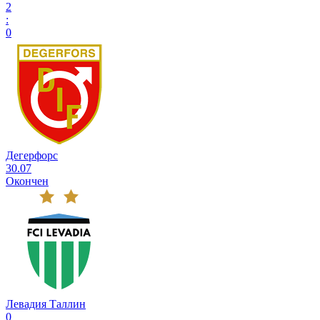
2
:
0
Дегерфорс
30.07
Окончен
Левадия Таллин
0