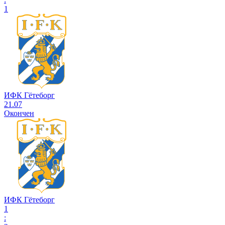
1
ИФК Гётеборг
21.07
Окончен
ИФК Гётеборг
1
: