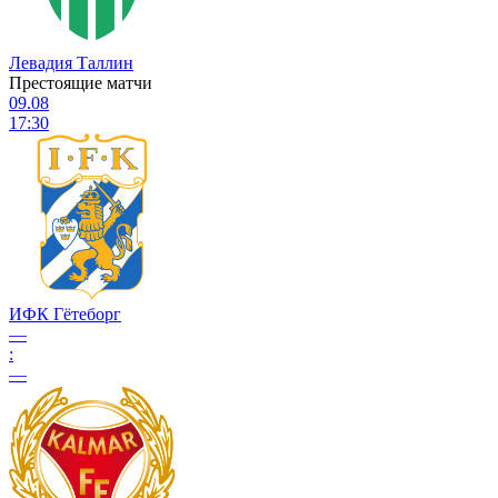
Левадия Таллин
Престоящие матчи
09.08
17:30
ИФК Гётеборг
—
:
—