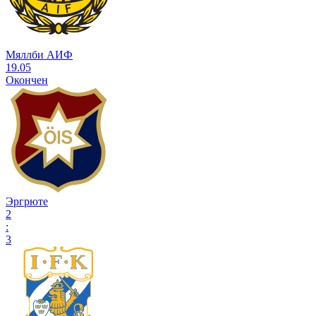
Мяллби АИФ
19.05
Окончен
Эргрюте
2
:
3