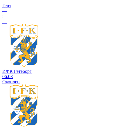
Гент
—
:
—
ИФК Гётеборг
06.08
Окончен