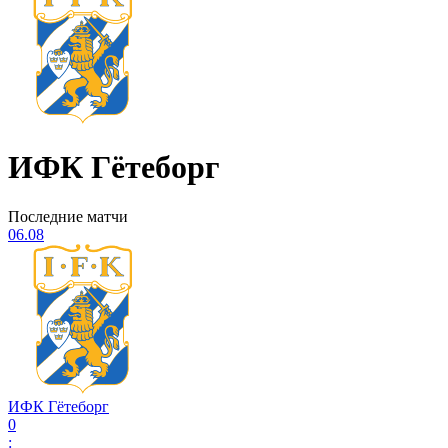
ИФК Гётеборг
Последние матчи
06.08
ИФК Гётеборг
0
: