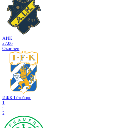
АИК
27.06
Окончен
ИФК Гётеборг
1
:
2