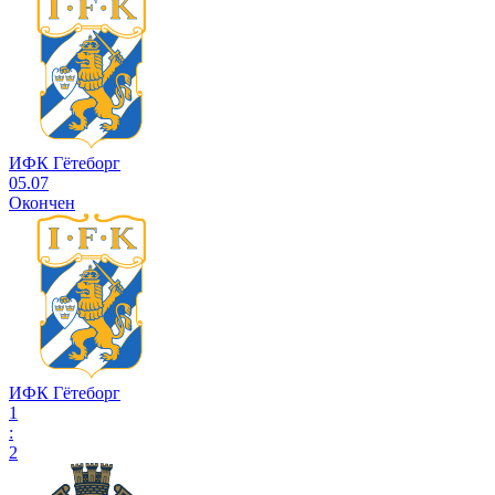
ИФК Гётеборг
05.07
Окончен
ИФК Гётеборг
1
:
2