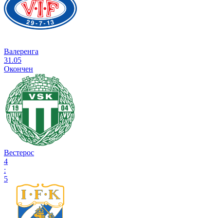
Валеренга
31.05
Окончен
Вестерос
4
:
5