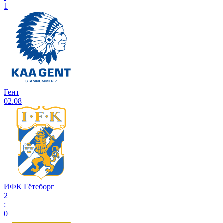
1
Гент
02.08
ИФК Гётеборг
2
:
0