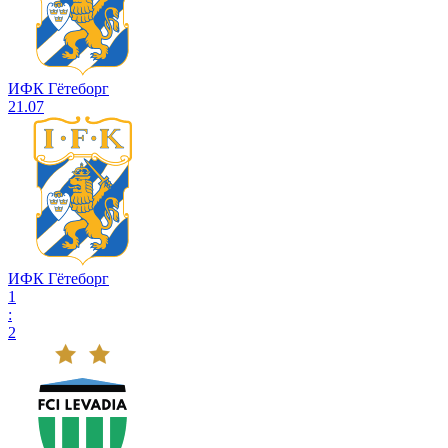
ИФК Гётеборг
21.07
ИФК Гётеборг
1
:
2