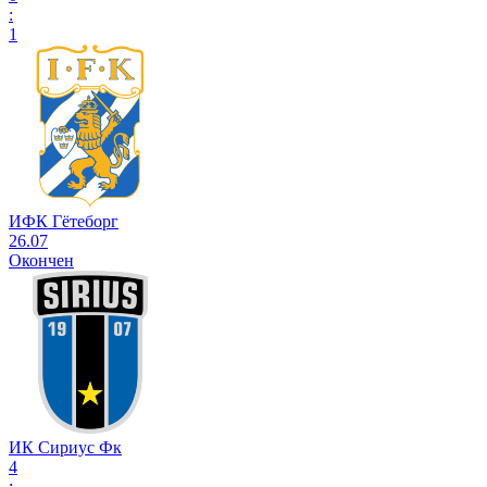
:
1
ИФК Гётеборг
26.07
Окончен
ИК Сириус Фк
4
: