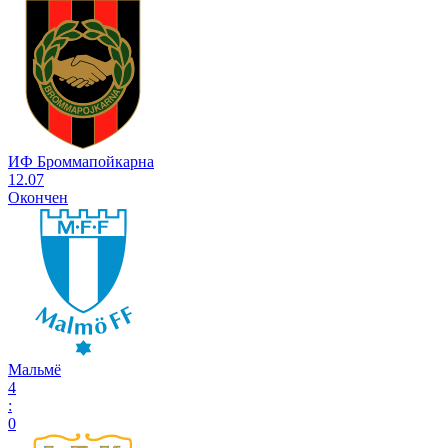
ИФ Броммапойкарна
12.07
Окончен
Мальмё
4
:
0