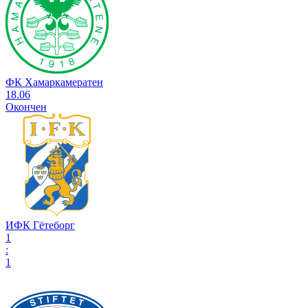
ФК Хамаркамератен
18.06
Окончен
ИФК Гётеборг
1
:
1