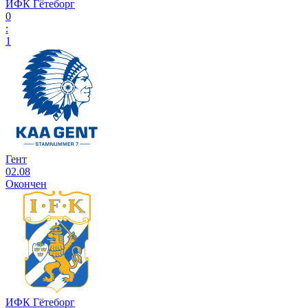
ИФК Гётеборг
0
:
1
Гент
02.08
Окончен
ИФК Гётеборг