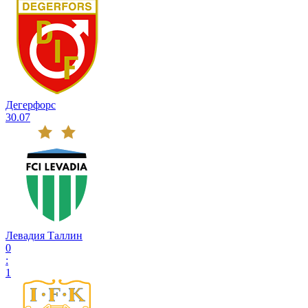
Дегерфорс
30.07
Левадия Таллин
0
:
1