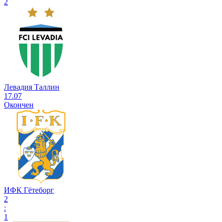
2
Левадия Таллин
17.07
Окончен
ИФК Гётеборг
2
:
1