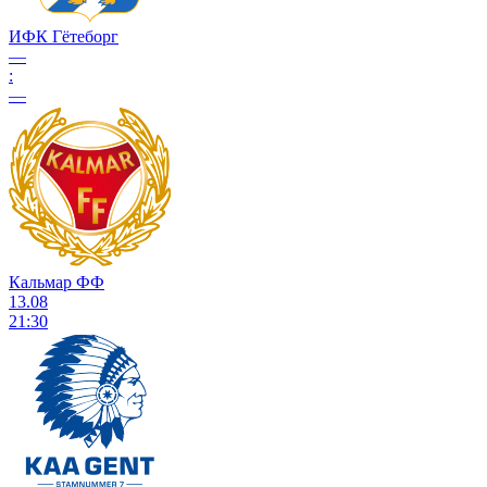
ИФК Гётеборг
—
:
—
Кальмар ФФ
13.08
21:30