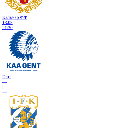
Кальмар ФФ
13.08
21:30
Гент
—
:
—