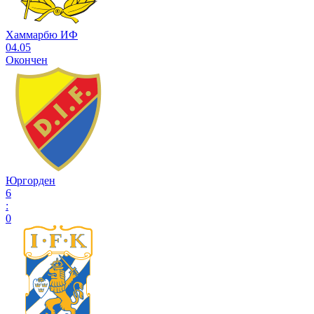
Хаммарбю ИФ
04.05
Окончен
Юргорден
6
:
0