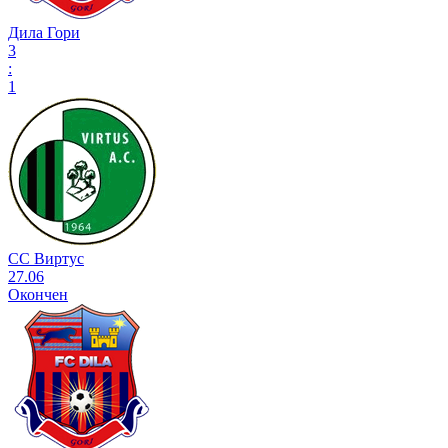
Дила Гори
3
:
1
СС Виртус
27.06
Окончен