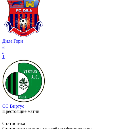
Дила Гори
3
:
1
СС Виртус
Престоящие матчи
Статистика
Статистика по команде ещё не сформирована