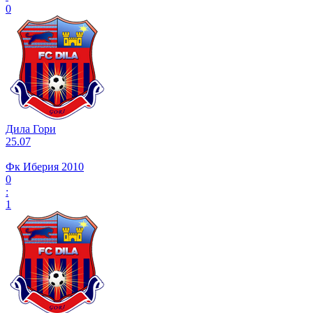
0
Дила Гори
25.07
Фк Иберия 2010
0
:
1