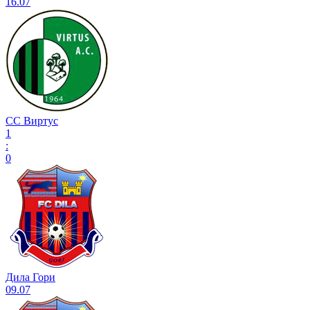
16.07
СС Виртус
1
:
0
Дила Гори
09.07