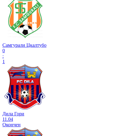
Самгурали Цкалтубо
0
:
1
Дила Гори
11.04
Окончен