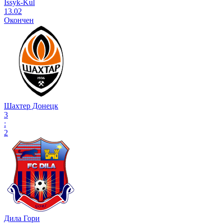
Issyk-Kul
13.02
Окончен
Шахтер Донецк
3
:
2
Дила Гори