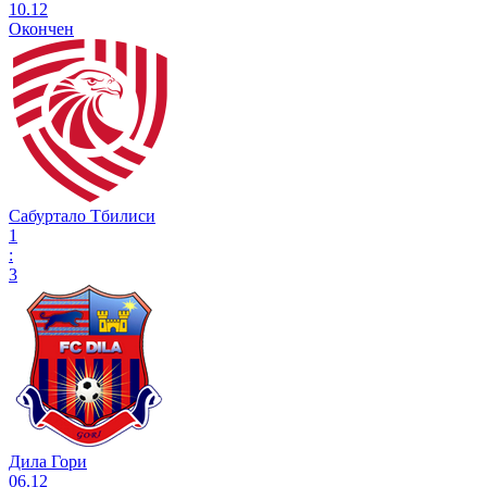
10.12
Окончен
Сабуртало Тбилиси
1
:
3
Дила Гори
06.12