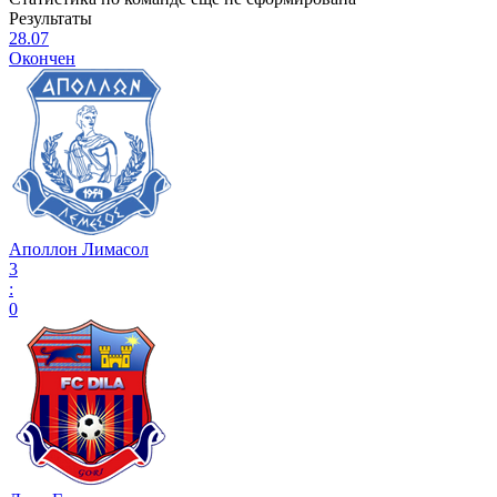
Результаты
28.07
Окончен
Аполлон Лимасол
3
:
0