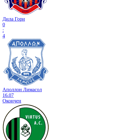
Дила Гори
0
:
4
Аполлон Лимасол
16.07
Окончен