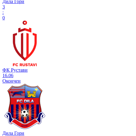
Дила Гори
3
:
0
ФК Рустави
16.06
Окончен
Дила Гори