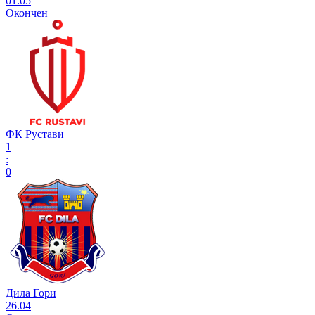
01.05
Окончен
ФК Рустави
1
:
0
Дила Гори
26.04