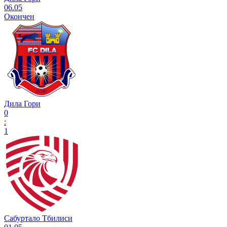
06.05
Окончен
Дила Гори
0
:
1
Сабуртало Тбилиси