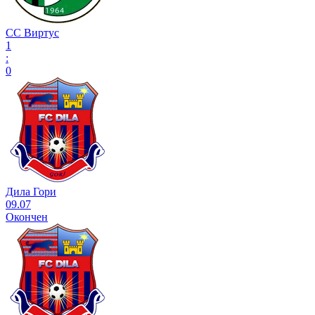
СС Виртус
1
:
0
Дила Гори
09.07
Окончен