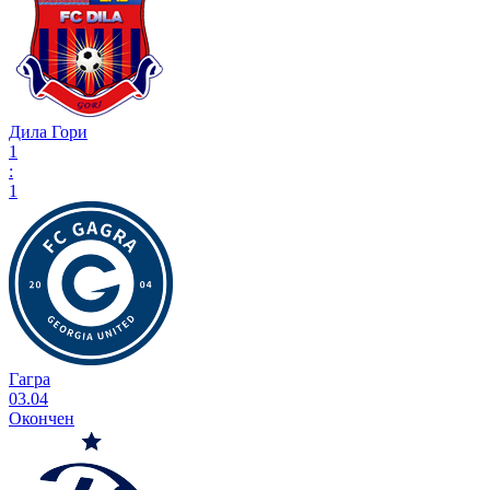
Дила Гори
1
:
1
Гагра
03.04
Окончен