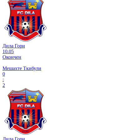
Дила Гори
10.05
Окончен
Мешахте Ткибули
0
:
2
Дила Гори