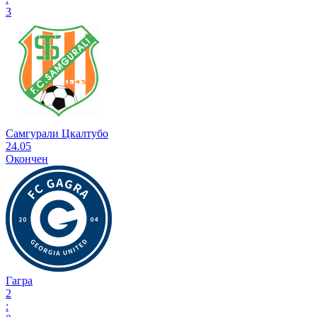
3
Самгурали Цкалтубо
24.05
Окончен
Гагра
2
: