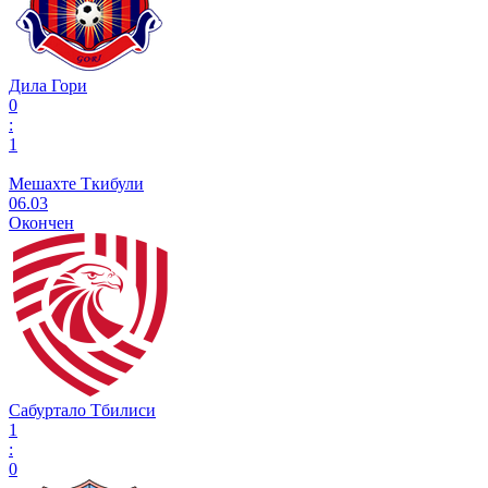
Дила Гори
0
:
1
Мешахте Ткибули
06.03
Окончен
Сабуртало Тбилиси
1
:
0