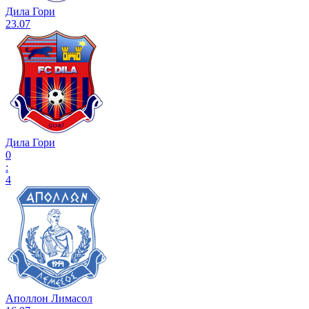
Дила Гори
23.07
Дила Гори
0
:
4
Аполлон Лимасол