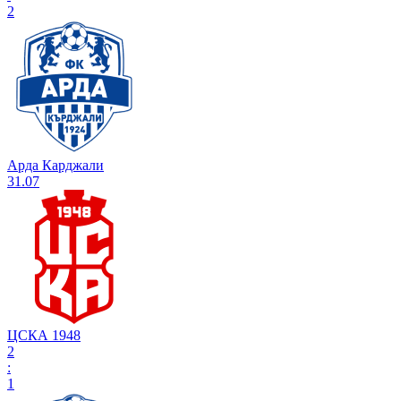
2
Арда Карджали
31.07
ЦСКА 1948
2
:
1