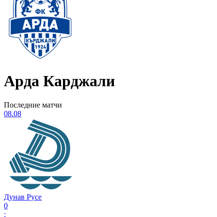
Арда Карджали
Последние матчи
08.08
Дунав Русе
0
: