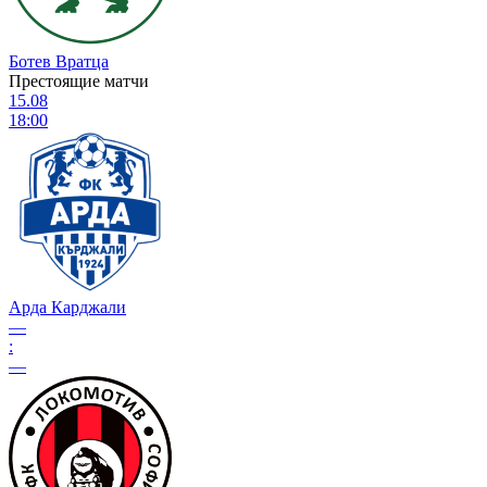
Ботев Вратца
Престоящие матчи
15.08
18:00
Арда Карджали
—
:
—