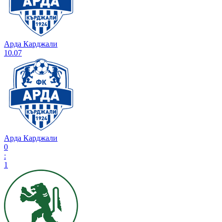
Арда Карджали
10.07
Арда Карджали
0
:
1