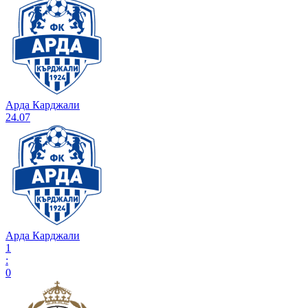
Арда Карджали
24.07
Арда Карджали
1
:
0