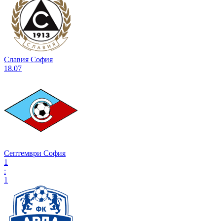
Славия София
18.07
Септември София
1
:
1