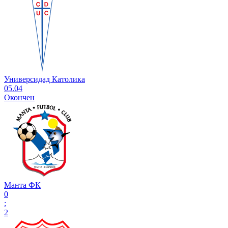
Универсидад Католика
05.04
Окончен
Манта ФК
0
:
2