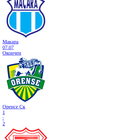
Макара
07.07
Окончен
Оренсе Ск
1
:
2