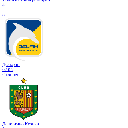
4
:
0
Дельфин
02.05
Окончен
Депортиво Куэнка