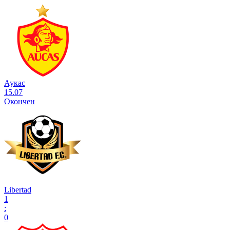
Аукас
15.07
Окончен
Libertad
1
:
0