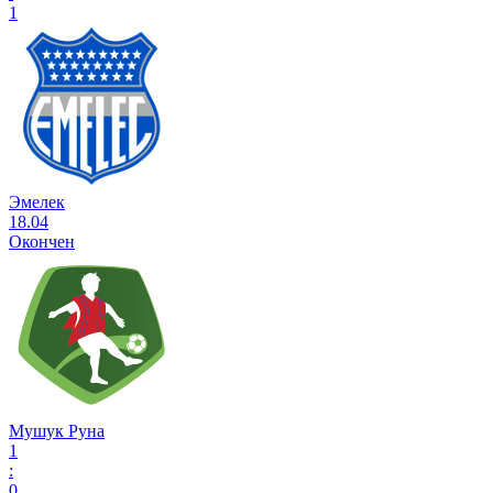
1
Эмелек
18.04
Окончен
Мушук Руна
1
:
0