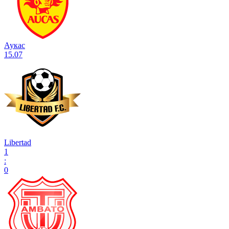
Аукас
15.07
Libertad
1
:
0