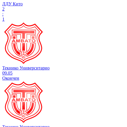
ЛДУ Кито
2
:
1
Текнико Университарио
09.05
Окончен
Текнико Университарио