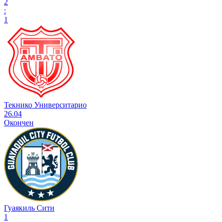
2
:
1
Текнико Университарио
26.04
Окончен
Гуаякиль Сити
1