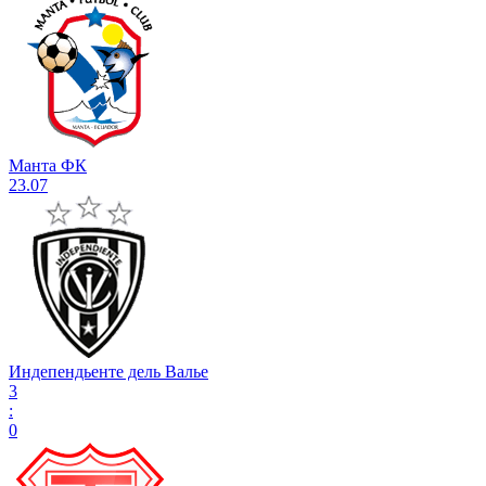
Манта ФК
23.07
Индепендьенте дель Валье
3
:
0