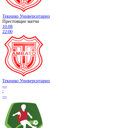
Текнико Университарио
Престоящие матчи
10.08
22:00
Текнико Университарио
—
:
—