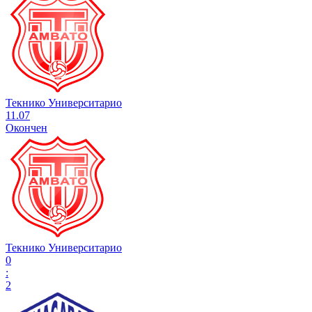
Текнико Университарио
11.07
Окончен
Текнико Университарио
0
:
2