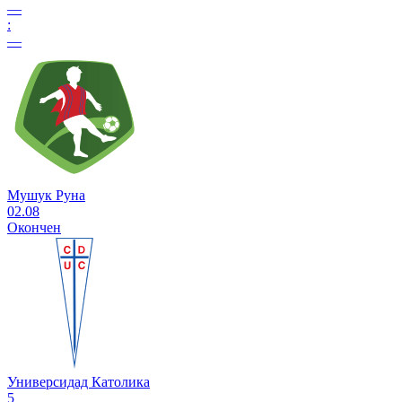
—
:
—
Мушук Руна
02.08
Окончен
Универсидад Католика
5