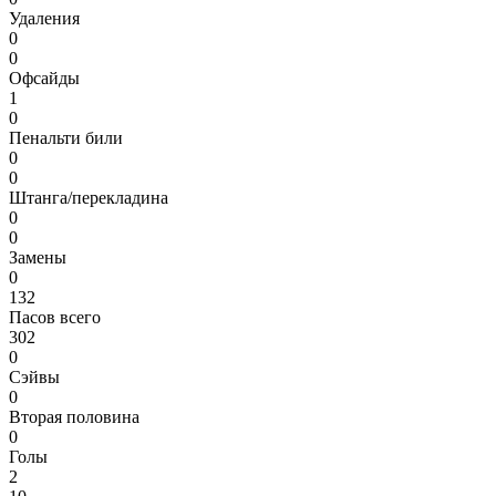
Удаления
0
0
Офсайды
1
0
Пенальти били
0
0
Штанга/перекладина
0
0
Замены
0
132
Пасов всего
302
0
Сэйвы
0
Вторая половина
0
Голы
2