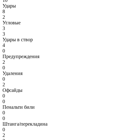
10
Удары
8
2
Угловые
3
3
Удары в створ
4
0
Предупреждения
2
0
Удаления
0
2
Офсайды
0
0
Пенальти били
0
0
Штанга/перекладина
0
2