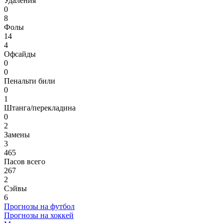
Удаления
0
8
Фолы
14
4
Офсайды
0
0
Пенальти били
0
1
Штанга/перекладина
0
2
Замены
3
465
Пасов всего
267
2
Сэйвы
6
Прогнозы на футбол
Прогнозы на хоккей