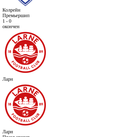
Колрейн
Премьершип
1 - 0
окончен
Ларн
Ларн