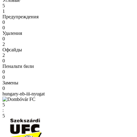
Угловые
5
1
Предупреждения
0
0
Удаления
0
2
Офсайды
2
0
Пенальти били
0
0
Замены
0
hungary-nb-iii-nyugat
5
:
5