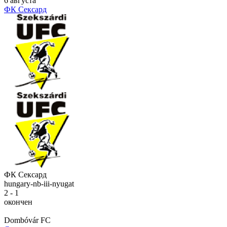
6 августа
ФК Сексард
ФК Сексард
hungary-nb-iii-nyugat
2 - 1
окончен
Dombóvár FC