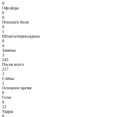
0
Офсайды
0
0
Пенальти били
0
1
Штанга/перекладина
0
4
Замены
3
245
Пасов всего
217
3
Сэйвы
1
Основное время
0
Голы
0
12
Удары
8