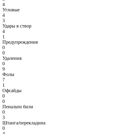
4
Угловые
4
3
Удары в створ
4
1
Предупреждения
0
0
Удаления
0
9
Фолы
7
1
Офсайды
0
0
Пенальти били
0
3
Штанга/перекладина
0
4