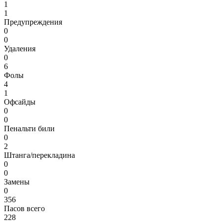
1
1
Предупреждения
0
0
Удаления
0
6
Фолы
4
1
Офсайды
0
0
Пенальти били
0
2
Штанга/перекладина
0
0
Замены
0
356
Пасов всего
228