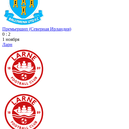
Премьершип (Северная Ирландия)
0 : 2
1 ноября
Ларн