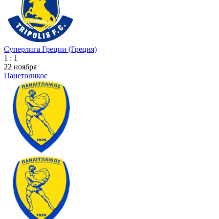
Суперлига Греции (Греция)
1 : 1
22 ноября
Панетоликос