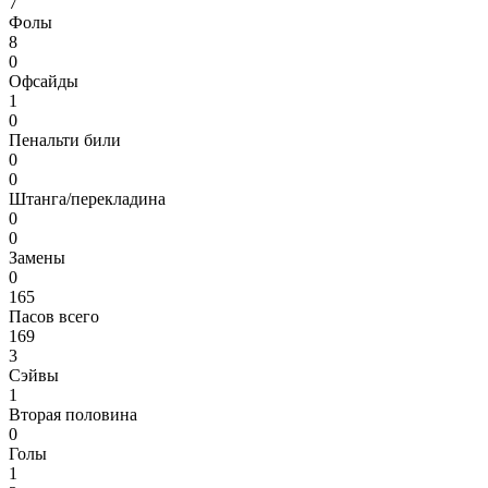
7
Фолы
8
0
Офсайды
1
0
Пенальти били
0
0
Штанга/перекладина
0
0
Замены
0
165
Пасов всего
169
3
Сэйвы
1
Вторая половина
0
Голы
1