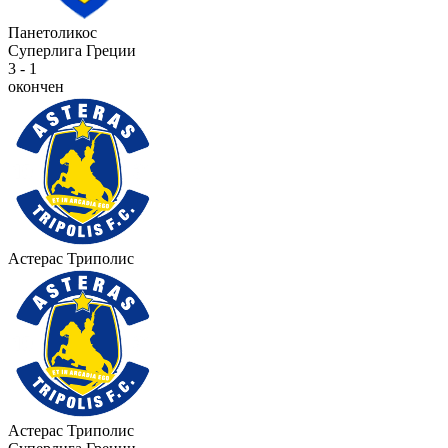
Панетоликос
Суперлига Греции
3 - 1
окончен
Астерас Триполис
Астерас Триполис