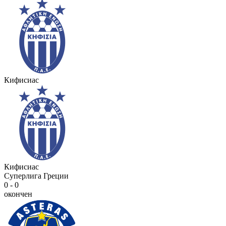
Кифисиас
Кифисиас
Суперлига Греции
0 - 0
окончен