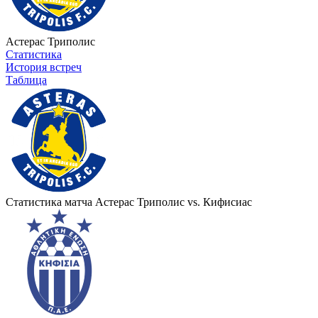
Астерас Триполис
Статистика
История встреч
Таблица
Статистика матча Астерас Триполис vs. Кифисиас