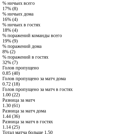
% ничьих всего
17% (8)
% ничьих дома
16% (4)
% ничьих в гостях
18% (4)
% поражений команды всего
19% (9)
% поражений дома
8% (2)
% поражений в гостях
32% (7)
Голов пропущено
0.85 (40)
Голов пропущено за матч дома
0.72 (18)
Голов пропущено за матч в гостях
1.00 (22)
Разница за матч
1.30 (61)
Разница за матч дома
1.44 (36)
Разница за матч в гостях
1.14 (25)
Тотал матча больше 1.50