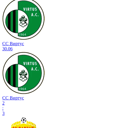
СС Виртус
30.06
СС Виртус
2
:
3