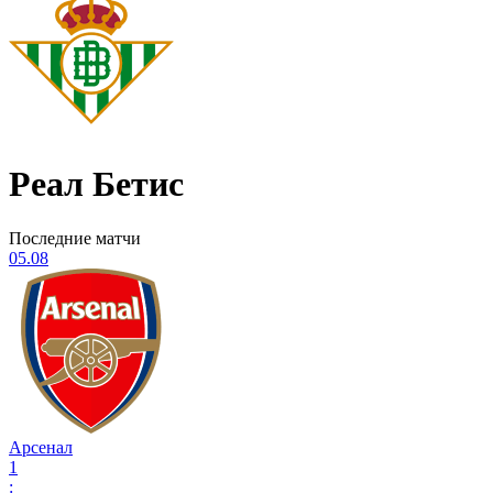
Реал Бетис
Последние матчи
05.08
Арсенал
1
: