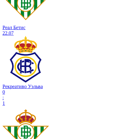
Реал Бетис
22.07
Рекреативо Уэльва
0
:
1