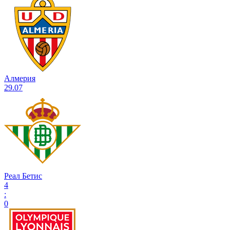
Алмерия
29.07
Реал Бетис
4
:
0