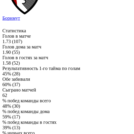
Борнмут
Статистика
Голов в матче
1.73 (107)
Голов дома за матч
1.90 (55)
Голов в гостях за матч
1.58 (52)
Результативность 1-го тайма по голам
45% (28)
Обе забивали
60% (37)
Сыграно матчей
62
% побед команды всего
48% (30)
% побед команды дома
59% (17)
% побед команды в гостях
39% (13)
% ничьих всего