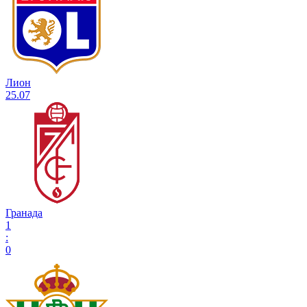
Лион
25.07
Гранада
1
:
0