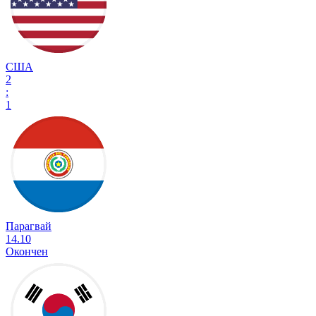
США
2
:
1
Парагвай
14.10
Окончен