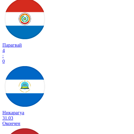
Парагвай
4
:
0
Никарагуа
31.03
Окончен