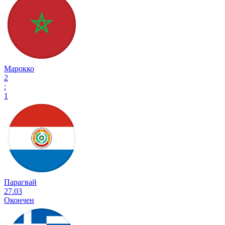
Марокко
2
:
1
Парагвай
27.03
Окончен