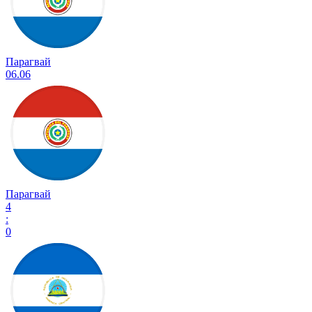
Парагвай
06.06
Парагвай
4
:
0