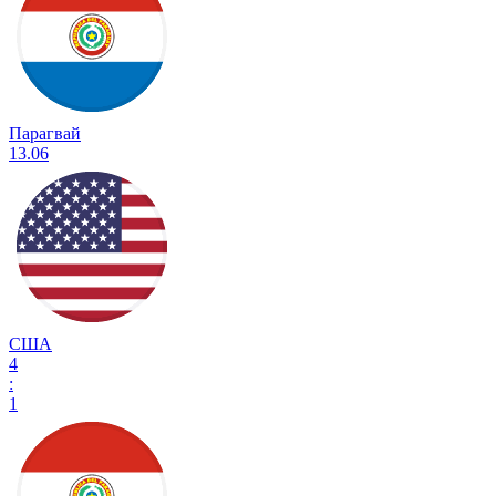
Парагвай
13.06
США
4
:
1