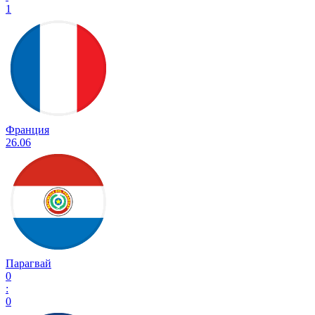
1
Франция
26.06
Парагвай
0
:
0