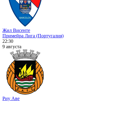
Жил Висенте
Примейра Лига (Португалия)
22:30
9 августа
Риу Аве
Избранное
Голы. Ничья
Жил Висенте играл вничью в 4-ех матчах между собой подряд
и в 6-ти матчах между собой из последних 9-ти, а Риу Аве в 4-
ех матчах между собой подряд и в 6-ти матчах между собой из
последних 9-ти