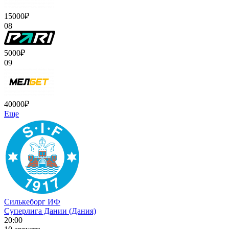
15000₽
08
5000₽
09
40000₽
Еще
Силькеборг ИФ
Суперлига Дании (Дания)
20:00