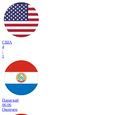
США
4
:
1
Парагвай
06.06
Окончен