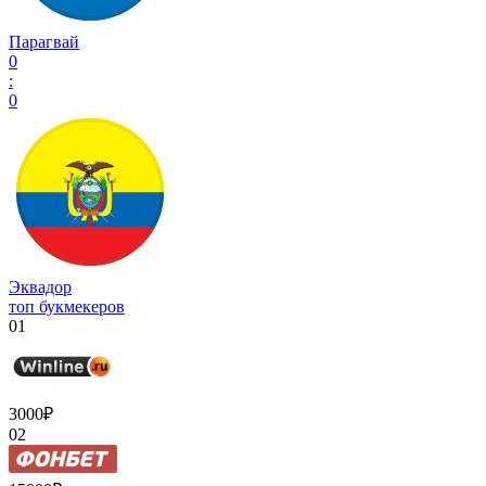
Парагвай
0
:
0
Эквадор
топ букмекеров
01
3000₽
02