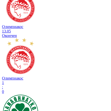
Олимпиакос
13.05
Окончен
Олимпиакос
1
:
0