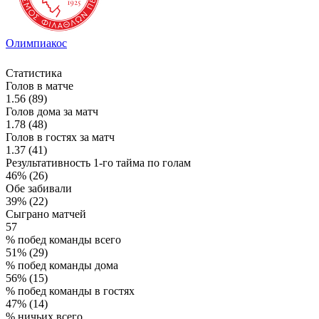
Олимпиакос
Статистика
Голов в матче
1.56 (89)
Голов дома за матч
1.78 (48)
Голов в гостях за матч
1.37 (41)
Результативность 1-го тайма по голам
46% (26)
Обе забивали
39% (22)
Сыграно матчей
57
% побед команды всего
51% (29)
% побед команды дома
56% (15)
% побед команды в гостях
47% (14)
% ничьих всего