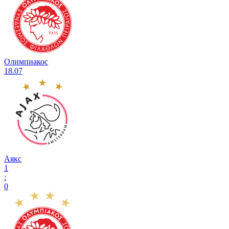
Олимпиакос
18.07
Аякс
1
:
0