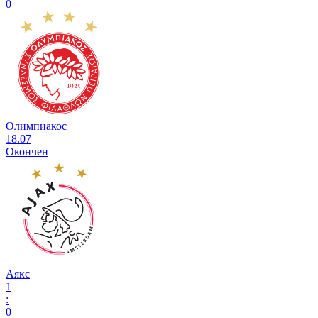
0
Олимпиакос
18.07
Окончен
Аякс
1
:
0