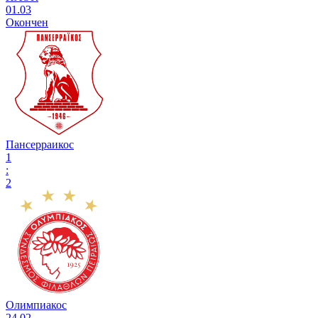
01.03
Окончен
Пансерраикос
1
:
2
Олимпиакос
24.02