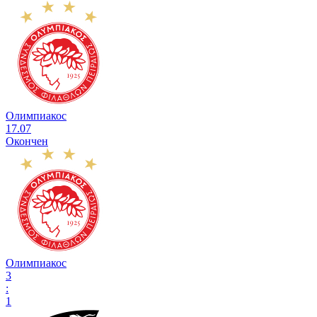
Олимпиакос
17.07
Окончен
Олимпиакос
3
:
1