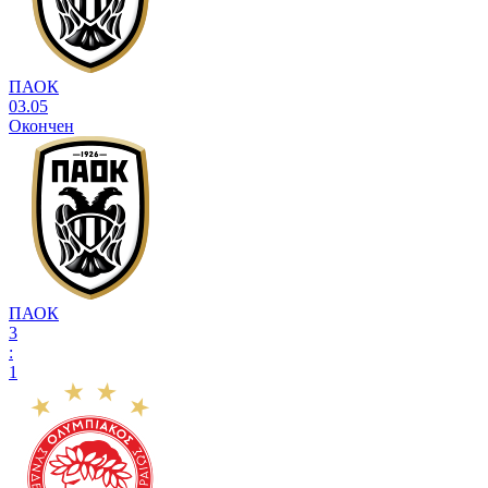
ПАОК
03.05
Окончен
ПАОК
3
:
1