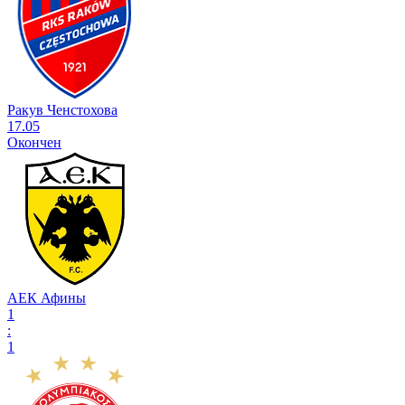
Ракув Ченстохова
17.05
Окончен
АЕК Афины
1
:
1