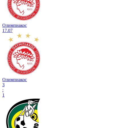
Олимпиакос
17.07
Олимпиакос
3
:
1