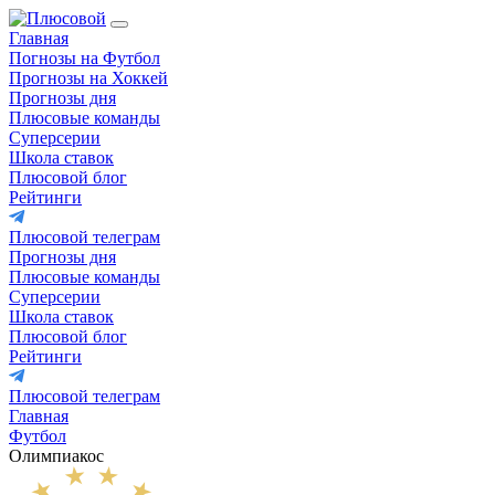
Главная
Погнозы на Футбол
Прогнозы на Хоккей
Прогнозы дня
Плюсовые команды
Суперсерии
Школа ставок
Плюсовой блог
Рейтинги
Плюсовой телеграм
Прогнозы дня
Плюсовые команды
Суперсерии
Школа ставок
Плюсовой блог
Рейтинги
Плюсовой телеграм
Главная
Футбол
Олимпиакос