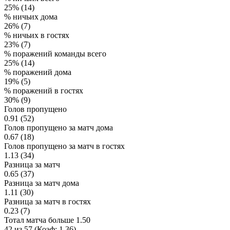
25% (14)
% ничьих дома
26% (7)
% ничьих в гостях
23% (7)
% поражений команды всего
25% (14)
% поражений дома
19% (5)
% поражений в гостях
30% (9)
Голов пропущено
0.91 (52)
Голов пропущено за матч дома
0.67 (18)
Голов пропущено за матч в гостях
1.13 (34)
Разница за матч
0.65 (37)
Разница за матч дома
1.11 (30)
Разница за матч в гостях
0.23 (7)
Тотал матча больше 1.50
42 из 57 (Коэф: 1.36)