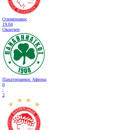
Олимпиакос
19.04
Окончен
Панатинаикос Афины
0
:
2