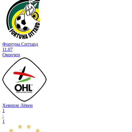
Фортуна Ситтард
11.07
Окончен
Хеверле Лёвен
1
:
1