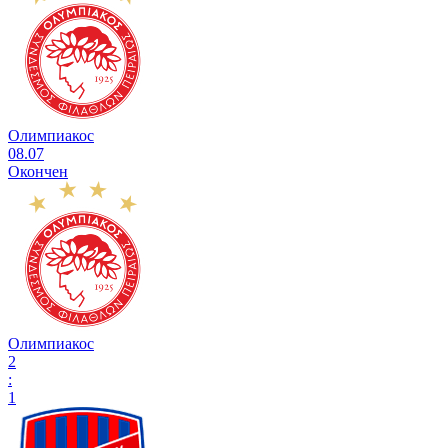
Олимпиакос
08.07
Окончен
Олимпиакос
2
:
1