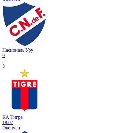
Насиональ Уру
0
:
3
КА Тигре
18.07
Окончен