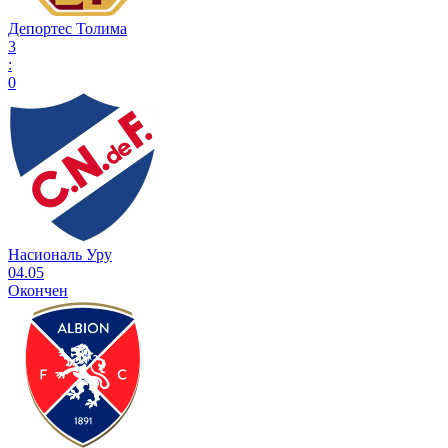
Депортес Толима
3
:
0
Насиональ Уру
04.05
Окончен