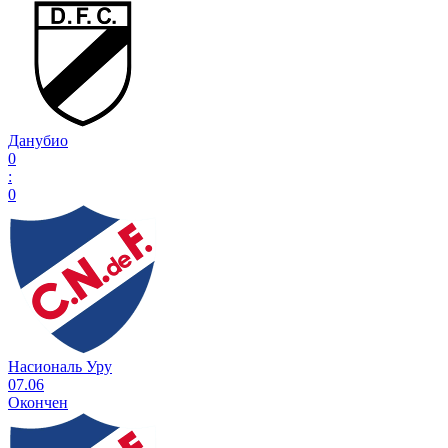
Данубио
0
:
0
Насиональ Уру
07.06
Окончен