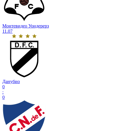
Монтевидео Уондерерз
11.07
Данубио
0
:
0