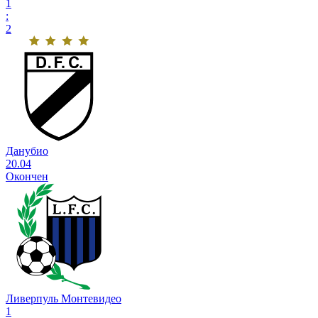
1
:
2
Данубио
20.04
Окончен
Ливерпуль Монтевидео
1