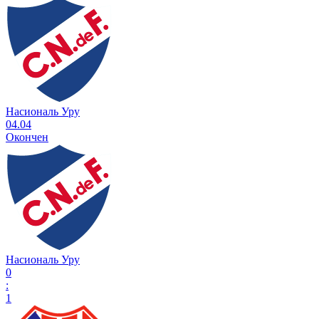
Насиональ Уру
04.04
Окончен
Насиональ Уру
0
:
1