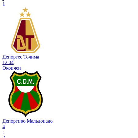
1
Депортес Толима
12.04
Окончен
Депортиво Мальдонадо
4
:
2