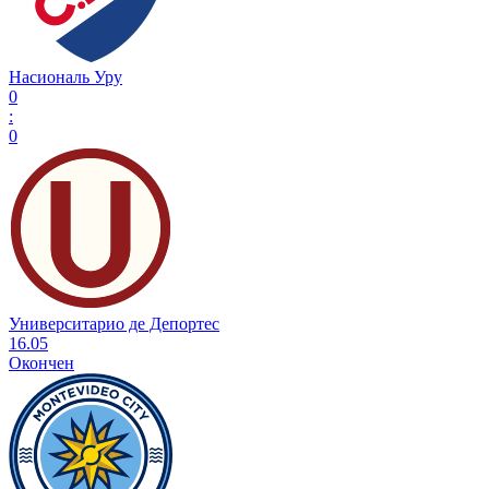
Насиональ Уру
0
:
0
Университарио де Депортес
16.05
Окончен