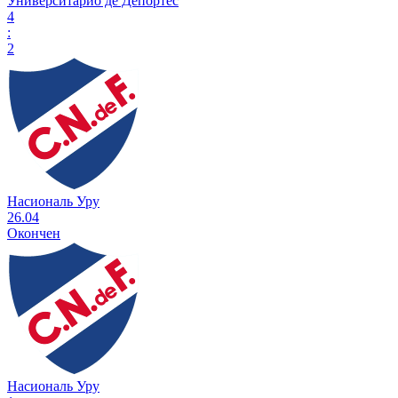
Университарио де Депортес
4
:
2
Насиональ Уру
26.04
Окончен
Насиональ Уру