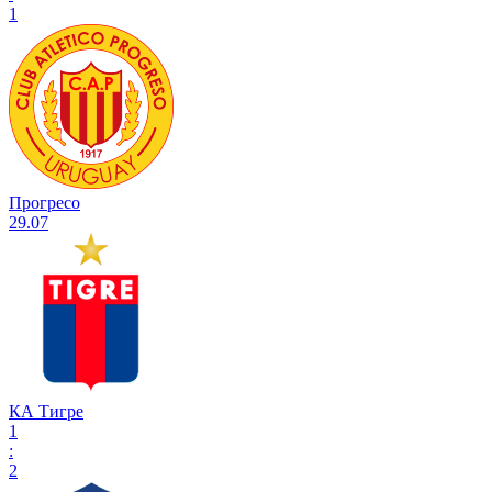
1
Прогресо
29.07
КА Тигре
1
:
2