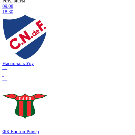
Результаты
09.08
18:30
Насиональ Уру
—
:
—
ФК Бостон Ривер