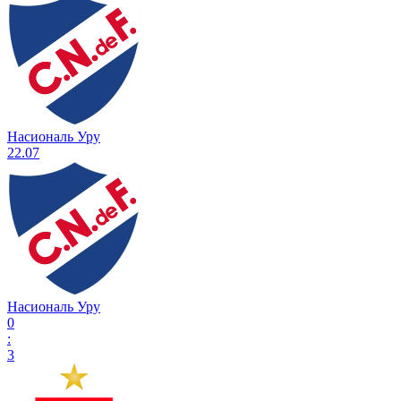
Насиональ Уру
22.07
Насиональ Уру
0
:
3