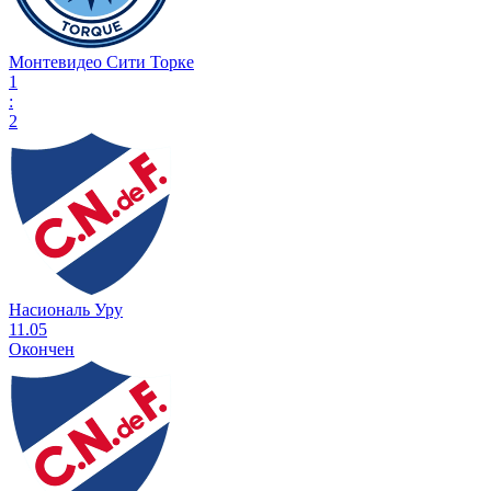
Монтевидео Сити Торке
1
:
2
Насиональ Уру
11.05
Окончен