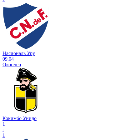
Насиональ Уру
09.04
Окончен
Кокимбо Унидо
1
:
1