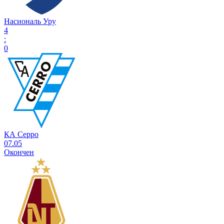
Насиональ Уру
4
:
0
КА Серро
07.05
Окончен