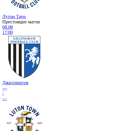
Лутон Таун
Престоящие матчи
08.08
17:00
Джиллингем
—
:
—