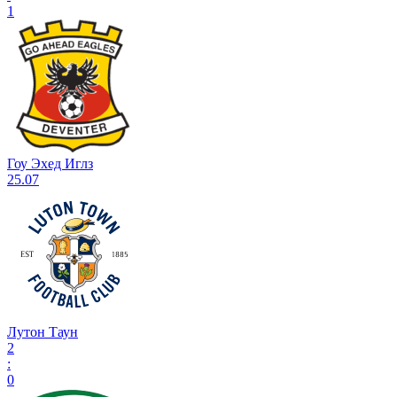
1
Гоу Эхед Иглз
25.07
Лутон Таун
2
:
0