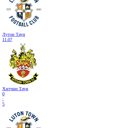
Лутон Таун
11.07
Хитчин Таун
0
:
5