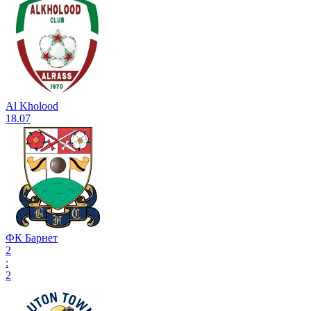
Al Kholood
18.07
ФК Барнет
2
:
2