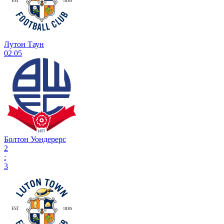
Лутон Таун
02.05
Болтон Уондерерс
2
:
3