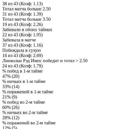
38 из 43 (Коэф: 1.13)
Тотал матча больше 2.50
31 из 43 (Коэф: 1.39)
Тотал матча больше 3.50
19 из 43 (Коэф: 2.26)
Забивали в обоих таймах
22 из 43 (Коэф: 1.95)
Забивала в матче
37 из 43 (Коэф: 1.16)
Побеждала в сухую
16 из 43 (Коэф: 2.69)
Линкольн Рэд Импс победит и тотал > 2.50
24 из 43 (Коэф: 1.79)
% побед в 1-м тайме
47% (20)
% ничьих в 1-м тайме
33% (14)
% поражений в 1-м тайме
21% (9)
% побед во 2-м тайме
60% (26)
% ничьих во 2-м тайме
28% (12)
% поражений во 2-м тайме
12% (5)