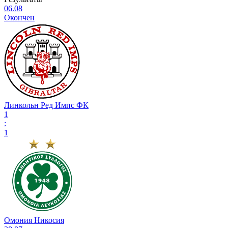
06.08
Окончен
Линкольн Ред Импс ФК
1
:
1
Омония Никосия