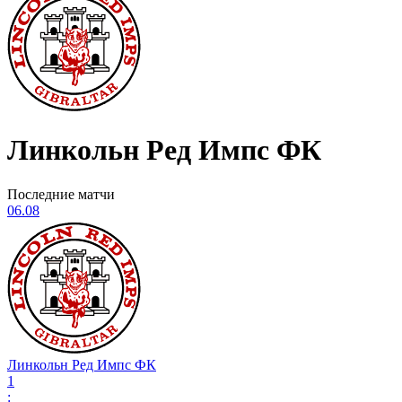
Линкольн Ред Импс ФК
Последние матчи
06.08
Линкольн Ред Импс ФК
1
: