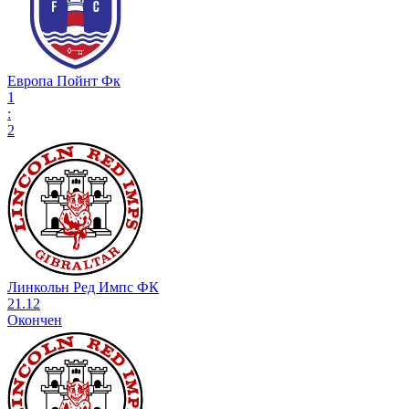
Европа Пойнт Фк
1
:
2
Линкольн Ред Импс ФК
21.12
Окончен