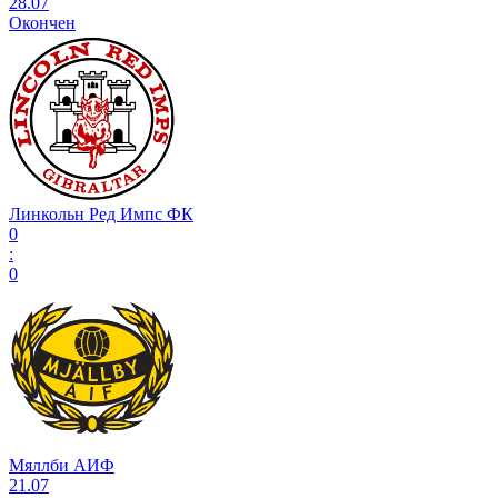
28.07
Окончен
Линкольн Ред Импс ФК
0
:
0
Мяллби АИФ
21.07