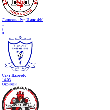
Линкольн Ред Импс ФК
1
:
0
Сент-Джозефс
14.03
Окончен