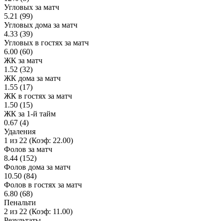
Угловых за матч
5.21 (99)
Угловых дома за матч
4.33 (39)
Угловых в гостях за матч
6.00 (60)
ЖК за матч
1.52 (32)
ЖК дома за матч
1.55 (17)
ЖК в гостях за матч
1.50 (15)
ЖК за 1-й тайм
0.67 (4)
Удаления
1 из 22 (Коэф: 22.00)
Фолов за матч
8.44 (152)
Фолов дома за матч
10.50 (84)
Фолов в гостях за матч
6.80 (68)
Пенальти
2 из 22 (Коэф: 11.00)
Результаты