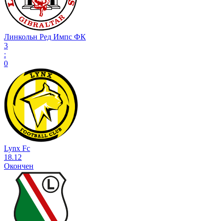
Линкольн Ред Импс ФК
3
:
0
Lynx Fc
18.12
Окончен