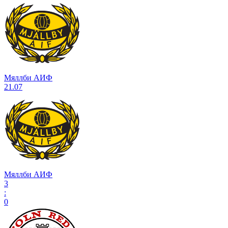
Мяллби АИФ
21.07
Мяллби АИФ
3
:
0