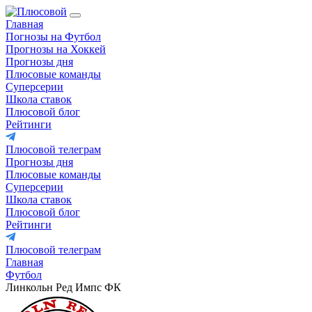
Главная
Погнозы на Футбол
Прогнозы на Хоккей
Прогнозы дня
Плюсовые команды
Суперсерии
Школа ставок
Плюсовой блог
Рейтинги
Плюсовой телеграм
Прогнозы дня
Плюсовые команды
Суперсерии
Школа ставок
Плюсовой блог
Рейтинги
Плюсовой телеграм
Главная
Футбол
Линкольн Ред Импс ФК