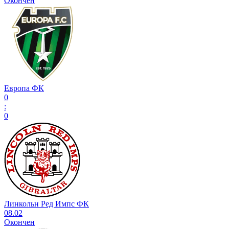
Окончен
Европа ФК
0
:
0
Линкольн Ред Импс ФК
08.02
Окончен