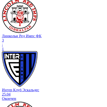
Линкольн Ред Импс ФК
3
:
1
Интер Клуб Эскальдес
25.04
Окончен