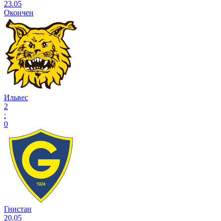
23.05
Окончен
Ильвес
2
:
0
Гнистан
20.05