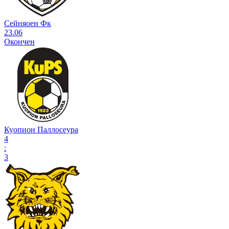
Сейняоен Фк
23.06
Окончен
Куопион Паллосеура
4
:
3