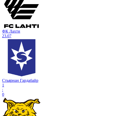
ФК Лахти
23.07
Стьярнан Гардабайр
1
:
0