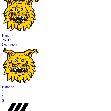
Ильвес
26.07
Окончен
Ильвес
1
:
0