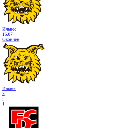
Ильвес
16.07
Окончен
Ильвес
3
:
1