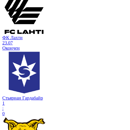
ФК Лахти
23.07
Окончен
Стьярнан Гардабайр
1
:
0