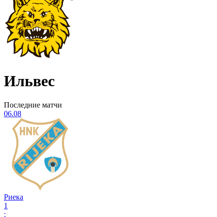
Ильвес
Последние матчи
06.08
Риека
1
: