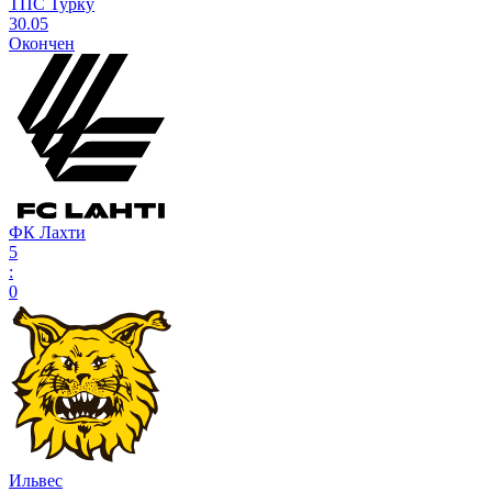
ТПС Турку
30.05
Окончен
ФК Лахти
5
:
0
Ильвес