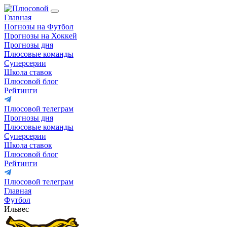
Главная
Погнозы на Футбол
Прогнозы на Хоккей
Прогнозы дня
Плюсовые команды
Суперсерии
Школа ставок
Плюсовой блог
Рейтинги
Плюсовой телеграм
Прогнозы дня
Плюсовые команды
Суперсерии
Школа ставок
Плюсовой блог
Рейтинги
Плюсовой телеграм
Главная
Футбол
Ильвес