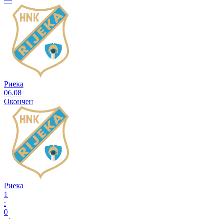
Риека
06.08
Окончен
Риека
1
:
0