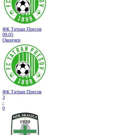
ФК Татран Пресов
09.05
Окончен
ФК Татран Пресов
3
:
0