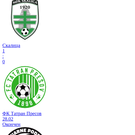
Скалица
1
:
0
ФК Татран Пресов
28.02
Окончен