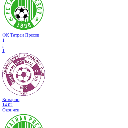
ФК Татран Пресов
1
:
1
Комарно
14.02
Окончен