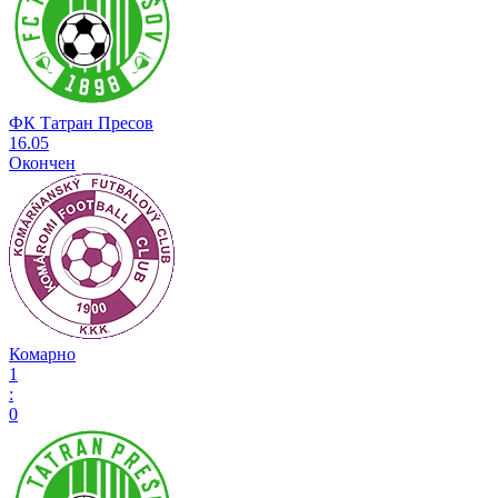
ФК Татран Пресов
16.05
Окончен
Комарно
1
:
0