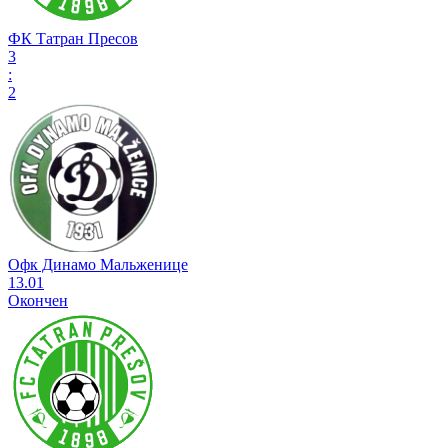
ФК Татран Пресов
3
:
2
Офк Динамо Мальженице
13.01
Окончен