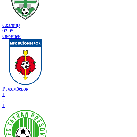
Скалица
02.05
Окончен
Ружомберок
1
:
1