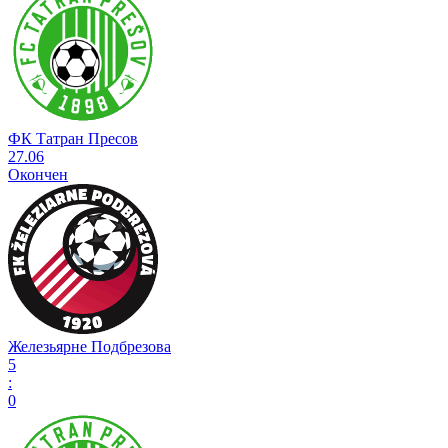
ФК Татран Пресов
27.06
Окончен
Железьярне Подбрезова
5
:
0