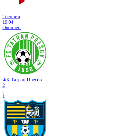
Тренчин
19.04
Окончен
ФК Татран Пресов
2
:
1