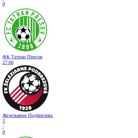
0
ФК Татран Пресов
27.06
Железьярне Подбрезова
5
:
0