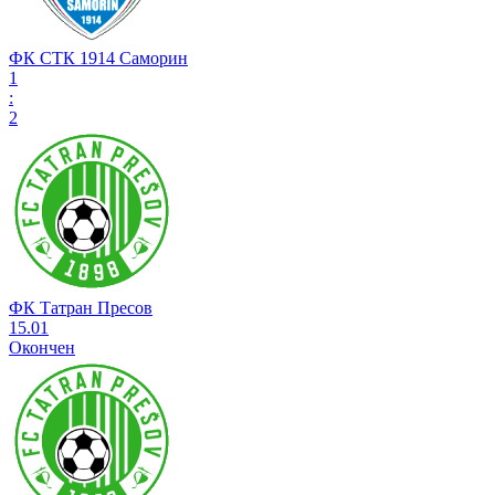
ФК СТК 1914 Саморин
1
:
2
ФК Татран Пресов
15.01
Окончен