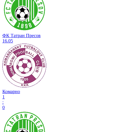
ФК Татран Пресов
16.05
Комарно
1
:
0