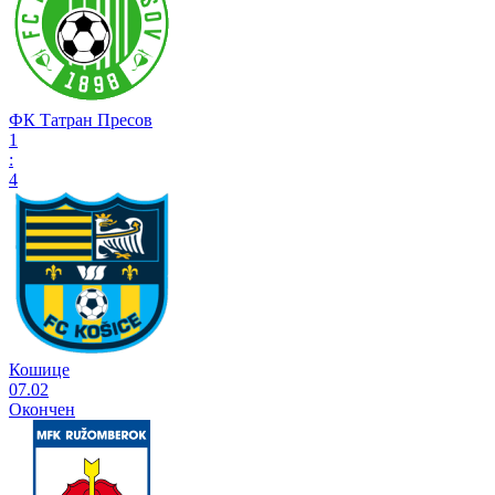
ФК Татран Пресов
1
:
4
Кошице
07.02
Окончен