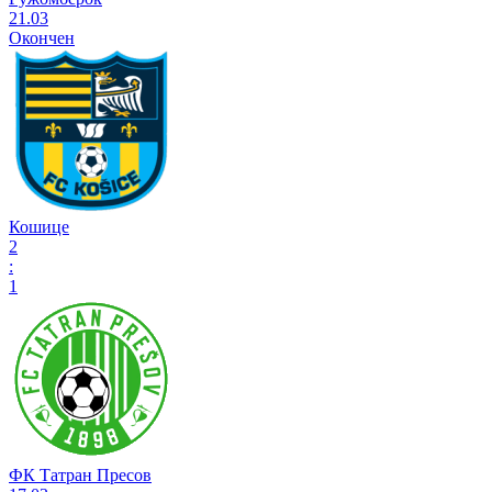
21.03
Окончен
Кошице
2
:
1
ФК Татран Пресов