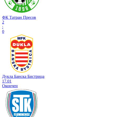
ФК Татран Пресов
2
:
0
Дукла Банска Бистрица
17.01
Окончен