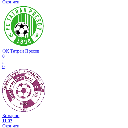
Окончен
ФК Татран Пресов
0
:
0
Комарно
11.03
Окончен