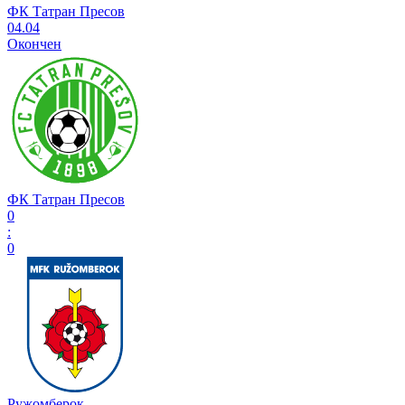
ФК Татран Пресов
04.04
Окончен
ФК Татран Пресов
0
:
0
Ружомберок