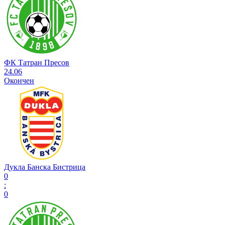
ФК Татран Пресов
24.06
Окончен
Дукла Банска Бистрица
0
:
0