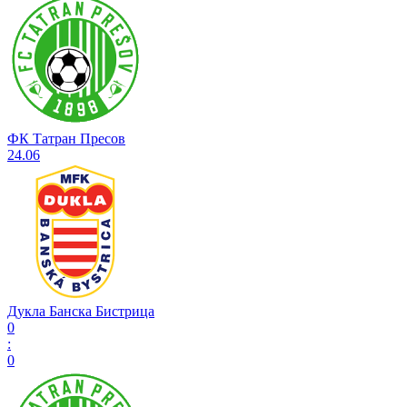
ФК Татран Пресов
24.06
Дукла Банска Бистрица
0
:
0