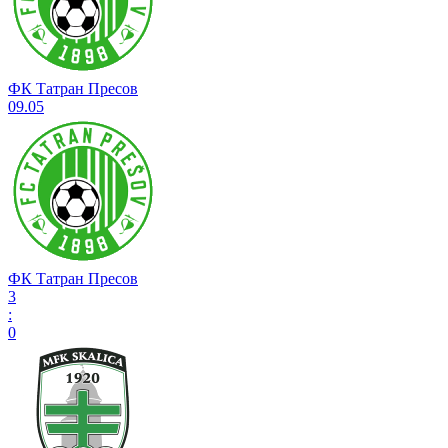
ФК Татран Пресов
09.05
ФК Татран Пресов
3
:
0