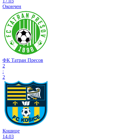
17.03
Окончен
ФК Татран Пресов
2
:
2
Кошице
14.03