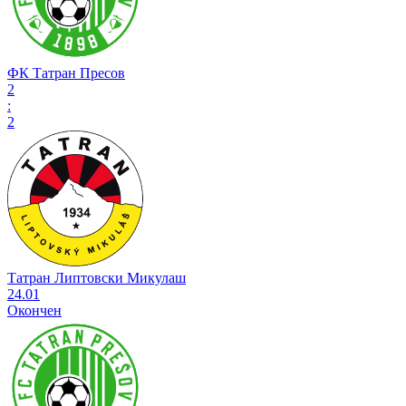
ФК Татран Пресов
2
:
2
Татран Липтовски Микулаш
24.01
Окончен