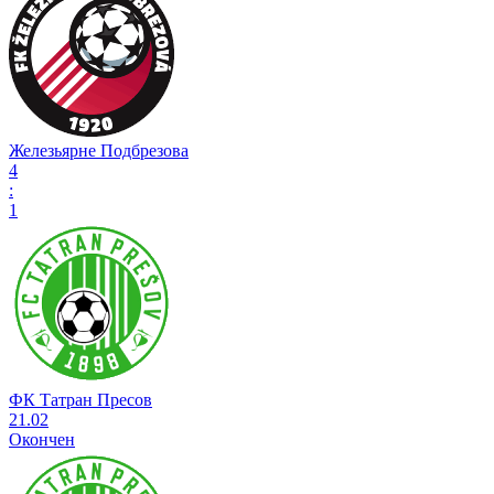
Железьярне Подбрезова
4
:
1
ФК Татран Пресов
21.02
Окончен