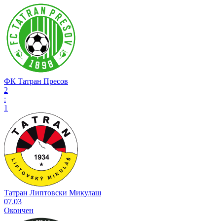
ФК Татран Пресов
2
:
1
Татран Липтовски Микулаш
07.03
Окончен