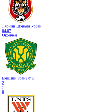
Ляонин Шэньян Урбан
04.07
Окончен
Бэйцзин Гоань ФК
2
:
0