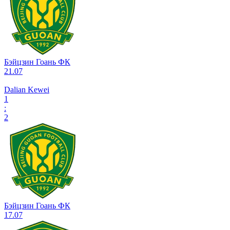
Бэйцзин Гоань ФК
21.07
Dalian Kewei
1
:
2
Бэйцзин Гоань ФК
17.07