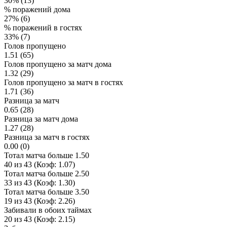
30% (13)
% поражений дома
27% (6)
% поражений в гостях
33% (7)
Голов пропущено
1.51 (65)
Голов пропущено за матч дома
1.32 (29)
Голов пропущено за матч в гостях
1.71 (36)
Разница за матч
0.65 (28)
Разница за матч дома
1.27 (28)
Разница за матч в гостях
0.00 (0)
Тотал матча больше 1.50
40 из 43 (Коэф: 1.07)
Тотал матча больше 2.50
33 из 43 (Коэф: 1.30)
Тотал матча больше 3.50
19 из 43 (Коэф: 2.26)
Забивали в обоих таймах
20 из 43 (Коэф: 2.15)