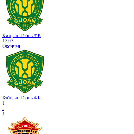
Бэйцзин Гоань ФК
17.07
Окончен
Бэйцзин Гоань ФК
1
:
1