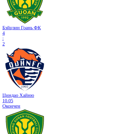
Бэйцзин Гоань ФК
4
:
2
Циндао Хайню
10.05
Окончен