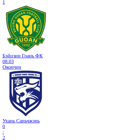
1
Бэйцзин Гоань ФК
08.03
Окончен
Ухань Саньчжэнь
0
:
2