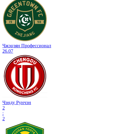
Чжэцзян Профессионал
26.07
Чэнду Рунчэн
2
:
2