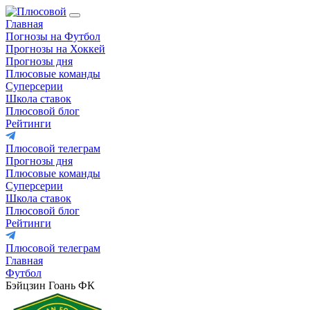
Главная
Погнозы на Футбол
Прогнозы на Хоккей
Прогнозы дня
Плюсовые команды
Суперсерии
Школа ставок
Плюсовой блог
Рейтинги
Плюсовой телеграм
Прогнозы дня
Плюсовые команды
Суперсерии
Школа ставок
Плюсовой блог
Рейтинги
Плюсовой телеграм
Главная
Футбол
Бэйцзин Гоань ФК