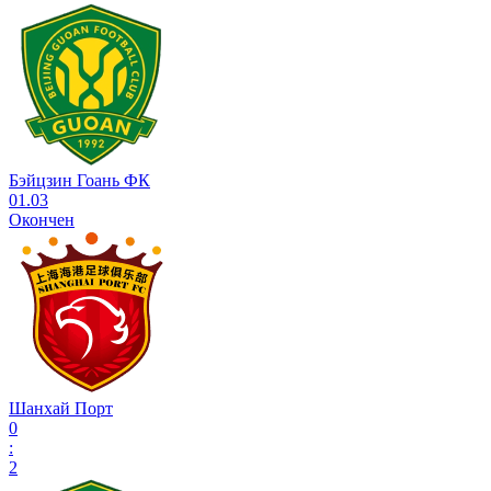
Бэйцзин Гоань ФК
01.03
Окончен
Шанхай Порт
0
:
2