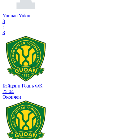
Yunnan Yukun
3
:
3
Бэйцзин Гоань ФК
25.04
Окончен