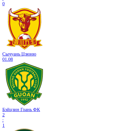
0
Сычуань Цзюню
01.08
Бэйцзин Гоань ФК
2
:
1