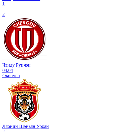
1
:
2
Чэнду Рунчэн
04.04
Окончен
Ляонин Шэньян Урбан
2