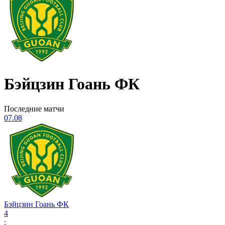
Бэйцзин Гоань ФК
Последние матчи
07.08
Бэйцзин Гоань ФК
4
: