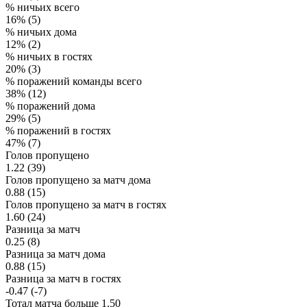
% ничьих всего
16% (5)
% ничьих дома
12% (2)
% ничьих в гостях
20% (3)
% поражений команды всего
38% (12)
% поражений дома
29% (5)
% поражений в гостях
47% (7)
Голов пропущено
1.22 (39)
Голов пропущено за матч дома
0.88 (15)
Голов пропущено за матч в гостях
1.60 (24)
Разница за матч
0.25 (8)
Разница за матч дома
0.88 (15)
Разница за матч в гостях
-0.47 (-7)
Тотал матча больше 1.50