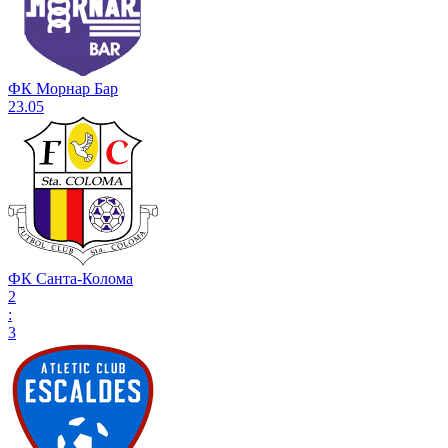
ФК Морнар Бар
23.05
ФК Санта-Колома
2
:
3