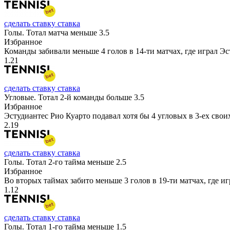
сделать ставку
ставка
Голы. Тотал матча меньше 3.5
Избранное
Команды забивали меньше 4 голов в 14-ти матчах, где играл Эс
1.21
сделать ставку
ставка
Угловые. Тотал 2-й команды больше 3.5
Избранное
Эстудиантес Рио Куарто подавал хотя бы 4 угловых в 3-ех своих
2.19
сделать ставку
ставка
Голы. Тотал 2-го тайма меньше 2.5
Избранное
Во вторых таймах забито меньше 3 голов в 19-ти матчах, где и
1.12
сделать ставку
ставка
Голы. Тотал 1-го тайма меньше 1.5