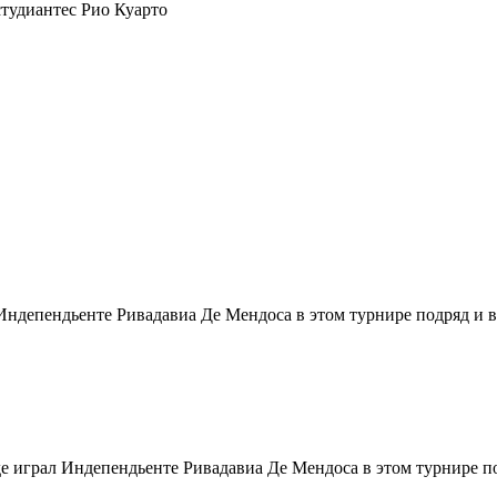
тудиантес Рио Куарто
Индепендьенте Ривадавиа Де Мендоса в этом турнире подряд и в 
де играл Индепендьенте Ривадавиа Де Мендоса в этом турнире п