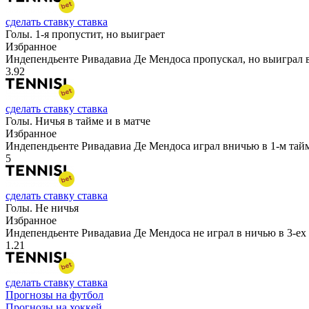
сделать ставку
ставка
Голы. 1-я пропустит, но выиграет
Избранное
Индепендьенте Ривадавиа Де Мендоса пропускал, но выиграл в 
3.92
сделать ставку
ставка
Голы. Ничья в тайме и в матче
Избранное
Индепендьенте Ривадавиа Де Мендоса играл вничью в 1-м тайме
5
сделать ставку
ставка
Голы. Не ничья
Избранное
Индепендьенте Ривадавиа Де Мендоса не играл в ничью в 3-ех
1.21
сделать ставку
ставка
Прогнозы на футбол
Прогнозы на хоккей