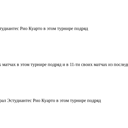
тудиантес Рио Куарто в этом турнире подряд
 матчах в этом турнире подряд и в 11-ти своих матчах из послед
грал Эстудиантес Рио Куарто в этом турнире подряд