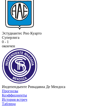
Эстудиантес Рио Куарто
Суперлига
0 - 1
окончен
Индепендьенте Ривадавиа Де Мендоса
Прогнозы
Коэффициенты
История встреч
Таблица