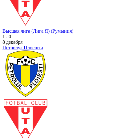
Высшая лига (Лига Я) (Румыния)
1 : 0
8 декабря
Петролул Плоешти