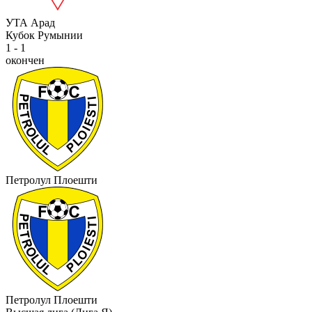
УТА Арад
Кубок Румынии
1 - 1
окончен
Петролул Плоешти
Петролул Плоешти