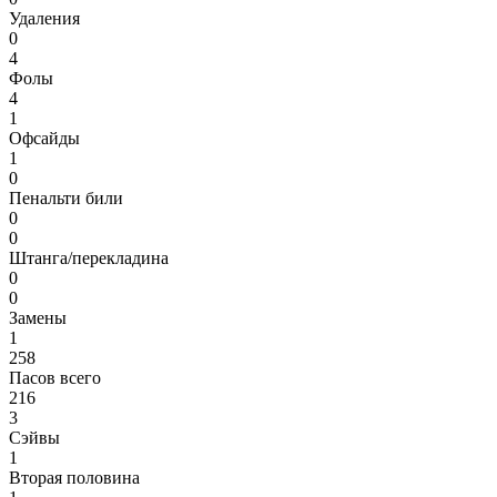
Удаления
0
4
Фолы
4
1
Офсайды
1
0
Пенальти били
0
0
Штанга/перекладина
0
0
Замены
1
258
Пасов всего
216
3
Сэйвы
1
Вторая половина