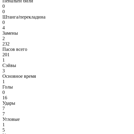
Пенальти били
0
0
Штанга/перекладина
0
4
Замены
2
232
Пасов всего
201
1
Сэйвы
3
Основное время
1
Голы
0
16
Удары
7
7
Угловые
1
5