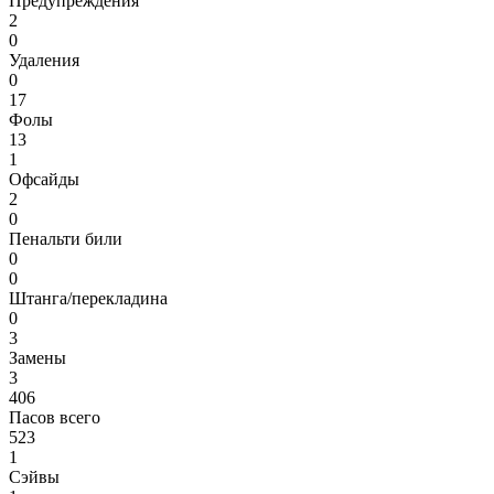
Предупреждения
2
0
Удаления
0
17
Фолы
13
1
Офсайды
2
0
Пенальти били
0
0
Штанга/перекладина
0
3
Замены
3
406
Пасов всего
523
1
Сэйвы