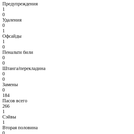
Предупреждения
1
0
Удаления
0
1
Офсайды
1
0
Пенальти били
0
0
Штанга/перекладина
0
0
Замены
0
184
Пасов всего
266
1
Сэйвы
1
Вторая половина
0