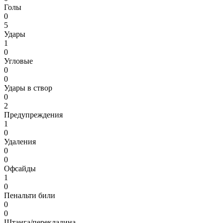
Голы
0
5
Удары
1
0
Угловые
0
0
Удары в створ
0
2
Предупреждения
1
0
Удаления
0
0
Офсайды
1
0
Пенальти били
0
0
Штанга/перекладина