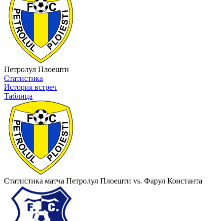
Петролул Плоешти
Статистика
История встреч
Таблица
Статистика матча Петролул Плоешти vs. Фарул Константа