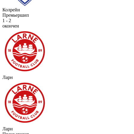
Колрейн
Премьершип
1 - 2
окончен
Ларн
Ларн