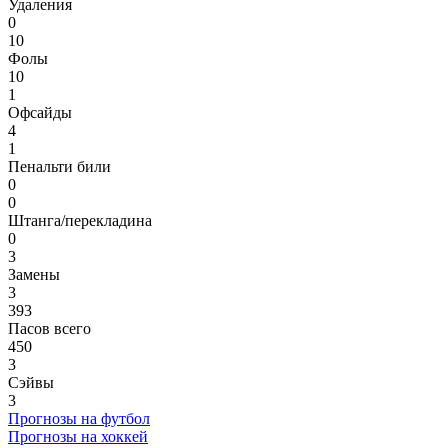
Удаления
0
10
Фолы
10
1
Офсайды
4
1
Пенальти били
0
0
Штанга/перекладина
0
3
Замены
3
393
Пасов всего
450
3
Сэйвы
3
Прогнозы на футбол
Прогнозы на хоккей