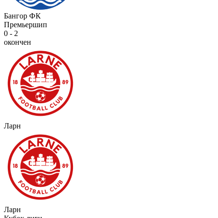
Бангор ФК
Премьершип
0 - 2
окончен
Ларн
Ларн